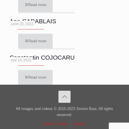
Read more
Ana CARABLAIS
iunie 20, 2022
Read more
Constantin COJOCARU
mai 10, 2022
Read more
All images and videos © 2015-2023 Simion Buia. All rights
reserved.
Despre / About
Contact