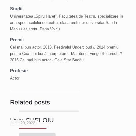
Studii
Universitatea „Spiru Haret”, Facultatea de Teatru, specializare în
arta spectacolului de teatru, clasa profesor universitar Sanda
Manu / asistent: Dana Voicu
Premii
Cel mai bun actor, 2013, Festivalul Undercloud // 2014 premiul
pentru Cea mai bună interpretare - Maratonul Fringe București //
2015 Cel mai bun actor - Gala Star Bacău
Profesie
Actor
Related posts
Liviu CHELOIU
iunie 20, 2022