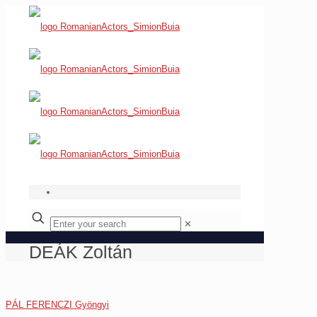
✕
DEÁK Zoltán
PÁL FERENCZI Gyöngyi