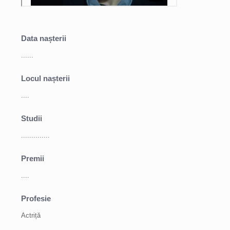
Data nașterii
......
Locul nașterii
....
Studii
..............
Premii
....
Profesie
Actriță