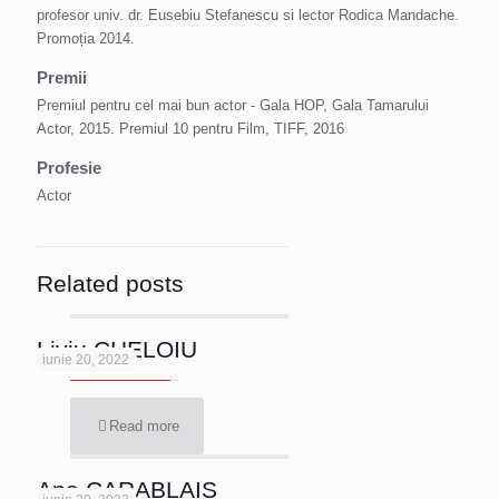
profesor univ. dr. Eusebiu Stefanescu si lector Rodica Mandache.
Promoția 2014.
Premii
Premiul pentru cel mai bun actor - Gala HOP, Gala Tamarului
Actor, 2015. Premiul 10 pentru Film, TIFF, 2016
Profesie
Actor
Related posts
Liviu CHELOIU
iunie 20, 2022
Read more
Ana CARABLAIS