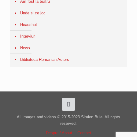
Am fost la teatru
Unde și ce joc
Headshot
Interviuri
News
Biblioteca Romanian Actors
All images and videos © 2015-2023 Simion Buia. All rights
reserved.
Despre / About
Contact