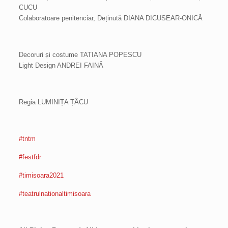
CUCU
Colaboratoare penitenciar, Deținută DIANA DICUSEAR-ONICĂ
Decoruri și costume TATIANA POPESCU
Light Design ANDREI FAINĂ
Regia LUMINIȚA ȚÂCU
#tntm
#festfdr
#timisoara2021
#teatrulnationaltimisoara