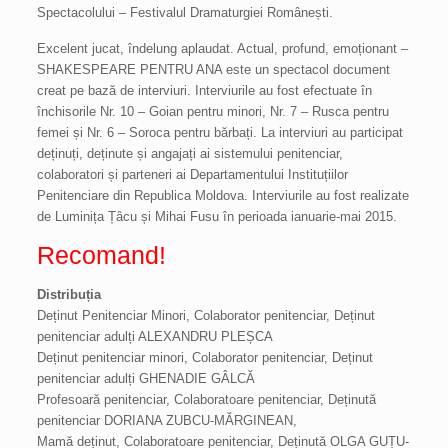
Spectacolului – Festivalul Dramaturgiei Românești.
Excelent jucat, îndelung aplaudat. Actual, profund, emoționant –
SHAKESPEARE PENTRU ANA este un spectacol document
creat pe bază de interviuri. Interviurile au fost efectuate în
închisorile Nr. 10 – Goian pentru minori, Nr. 7 – Rusca pentru
femei și Nr. 6 – Soroca pentru bărbați. La interviuri au participat
deținuți, deținute și angajați ai sistemului penitenciar,
colaboratori și parteneri ai Departamentului Instituțiilor
Penitenciare din Republica Moldova. Interviurile au fost realizate
de Luminița Țâcu și Mihai Fusu în perioada ianuarie-mai 2015.
Recomand!
Distribuția
Deținut Penitenciar Minori, Colaborator penitenciar, Deținut
penitenciar adulți ALEXANDRU PLEȘCA
Deținut penitenciar minori, Colaborator penitenciar, Deținut
penitenciar adulți GHENADIE GÂLCĂ
Profesoară penitenciar, Colaboratoare penitenciar, Deținută
penitenciar DORIANA ZUBCU-MĂRGINEAN,
Mamă deținut, Colaboratoare penitenciar, Deținută OLGA GUȚU-