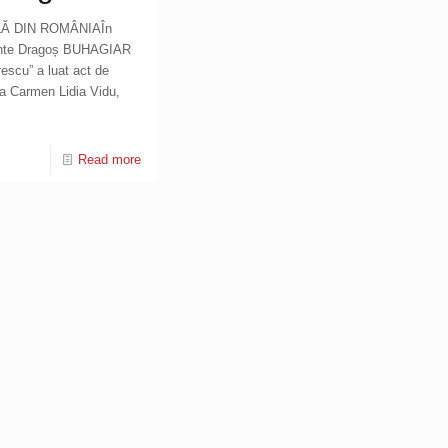
LĂ DIN ROMÂNIAÎn
dinte Dragoș BUHAGIAR
rescu” a luat act de
rea Carmen Lidia Vidu,
Read more