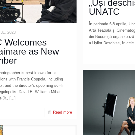
„Uși deschi
UNATC
În perioada 6-8 aprilie, Un
Artă Teatrală şi Cinematogr
 31, 2023
din Bucureşti organizează
 Welcomes
a Uşilor Deschise, în cele
aimare as New
mber
atographer is best known for his
tions with Francis Coppola, including
ixt and the director’s upcoming sci-fi
alopolis. David E. Williams Mihai
 Jr.,
[…]
Read more