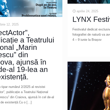
aprilie 24, 2025
LYNX Festi
rie 12, 2025
Festivalul dedicat exclusi
ctActor”,
fotografiei de natură va av
icație a Teatrului
4 – 9 iunie la Brașov
onal „Marin
escu” din
ova, ajunsă în
de-al 19-lea an
xistență.
n tipar numărul 2/2025 al revistei
or”, publicație a Teatrului Național
rescu” din Craiova, ajunsă în cel de-al
 de existență.Cu o
[…]