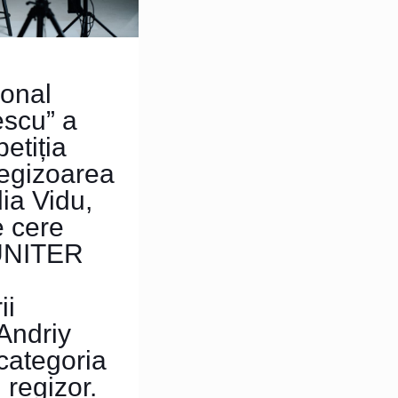
ional
escu” a
petiția
 regizoarea
ia Vidu,
e cere
 UNITER
ii
 Andriy
categoria
 regizor.