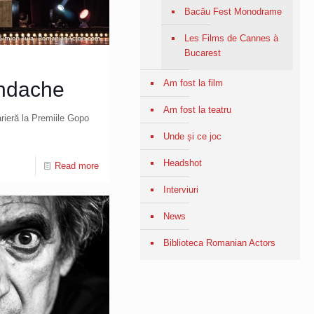
Bacău Fest Monodrame
Les Films de Cannes à
Bucarest
ndache
Am fost la film
Am fost la teatru
rieră la Premiile Gopo
Unde și ce joc
Headshot
Read more
Interviuri
News
Biblioteca Romanian Actors