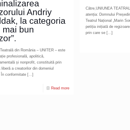
inalizarea
Către,UNIUNEA TEATRA
zorului Andriy
atenția: Domnului Preșe
dak, la categoria
Teatrul Național „Marin So
petiția inițiată de regizoa
l mai bun
prin care se
[…]
zor”.
 Teatrală din România – UNITER – este
ție profesională, apolitică,
mentală și nonprofit, constituită prin
 liberă a creatorilor din domeniul
” În conformitate
[…]
Read more