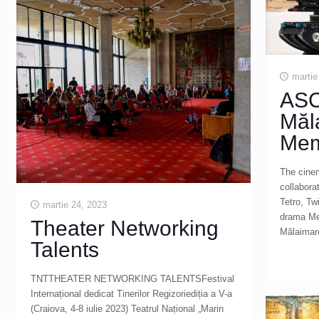
martie
ASC
Măl
Me
The cinem
collabora
Tetro, Tw
martie 24, 2023
drama Meg
Theater Networking
Mălaimare
Talents
TNTTHEATER NETWORKING TALENTSFestival
Internațional dedicat Tinerilor Regizoriediția a V-a
(Craiova, 4-8 iulie 2023) Teatrul Național „Marin