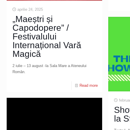
aprilie 24, 2025
„Maeștri și
Capodopere” /
Festivalului
Internațional Vară
Magică
2 iulie – 13 august -la Sala Mare a Ateneului
Român.
Read more
februa
Sho
la 