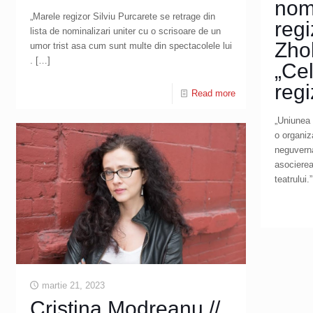
nom
„Marele regizor Silviu Purcarete se retrage din
regi
lista de nominalizari uniter cu o scrisoare de un
Zhol
umor trist asa cum sunt multe din spectacolele lui
.
[…]
„Ce
regi
Read more
„Uniunea
o organiza
neguverna
asocierea
teatrului.
martie 21, 2023
Cristina Modreanu //