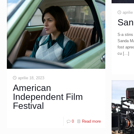
aprili
San
S-a stins
Sanda Man
fost apre
cu
[…]
aprilie 18, 2023
American
Independent Film
Festival
0
Read more