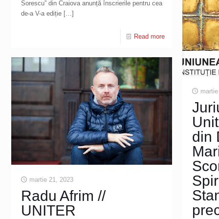
Sorescu” din Craiova anunță înscrierile pentru cea
de-a V-a ediție
[…]
Read more
martie
Juri
Unit
din
Mari
Scor
Spi
martie 21, 2023
Stan
Radu Afrim //
prec
UNITER