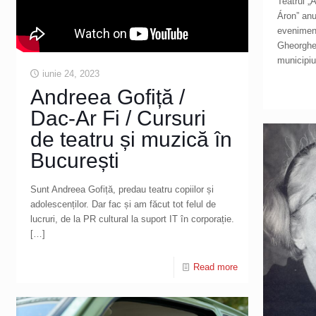
Teatrul „
Áron” an
evenimen
Gheorghe.
municipiu
iunie 24, 2023
Andreea Gofiță /
Dac-Ar Fi / Cursuri
de teatru și muzică în
București
Sunt Andreea Gofiță, predau teatru copiilor și
adolescenților. Dar fac și am făcut tot felul de
lucruri, de la PR cultural la suport IT în corporație.
[…]
Read more