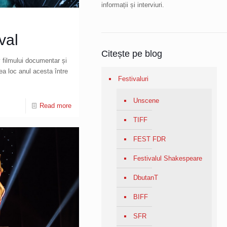
informații și interviuri.
val
Citește pe blog
v filmului documentar și
ea loc anul acesta între
Festivaluri
Unscene
Read more
TIFF
FEST FDR
Festivalul Shakespeare
DbutanT
BIFF
SFR