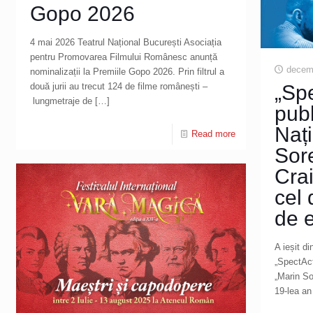
Gopo 2026
4 mai 2026 Teatrul Național București Asociația
pentru Promovarea Filmului Românesc anunță
decemb
nominalizații la Premiile Gopo 2026. Prin filtrul a
două jurii au trecut 124 de filme românești –
„Spe
lungmetraje de
[…]
publ
Nați
Read more
Sor
Crai
cel 
de e
A ieșit di
„SpectAct
„Marin So
19-lea an