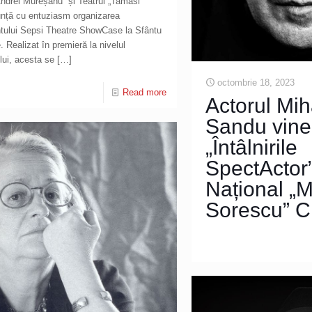
Andrei Mureșanu” și Teatrul „Tamási
unță cu entuziasm organizarea
tului Sepsi Theatre ShowCase la Sfântu
 Realizat în premieră la nivelul
lui, acesta se
[…]
octombrie 18, 2023
Read more
Actorul Mih
Sandu vine
„Întâlnirile
SpectActor”
Național „M
Sorescu” C