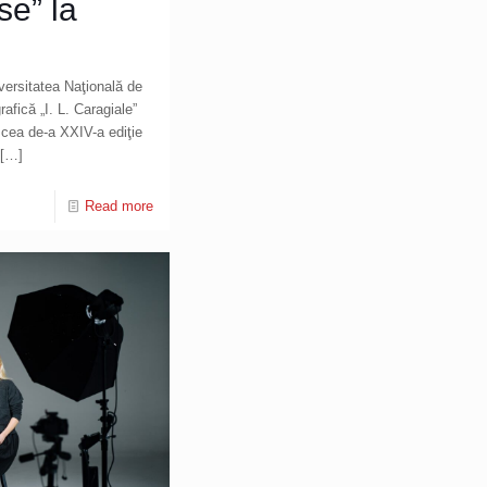
se” la
iversitatea Naţională de
afică „I. L. Caragiale”
 cea de-a XXIV-a ediţie
[…]
Read more