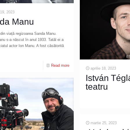
e 19, 2023
da Manu
 din viață regizoarea Sanda Manu.
u s-a născut în anul 1933. Tatăl ei a
ciatul actor Ion Manu. A fost căsătorită
Read more
aprilie 18, 2023
István Tégl
teatru
martie 25, 2023