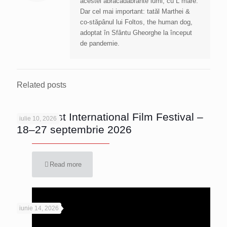
acestei abracadabrante lumi, cu L mare.
Dar cel mai important: tatăl Marthei &
co-stăpânul lui Foltos, the human dog,
adoptat în Sfântu Gheorghe la început
de pandemie.
Related posts
Bucharest International Film Festival –
iulie 10, 2026
18–27 septembrie 2026
Read more
iunie 14, 2026