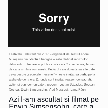
Festivalul Debutant din 2017 – organizat de Teatrul Andrei
Mureșanu din Sfântu Gheorghe – este dedicat regizorilor
debutanti. In fiecare zi pot fi vazute cate 2 spectacole, lansari
de carte si filme romanesti. Publicul care doreste sa afle cate
ceva despre „secretele meseriei” – este invitat sa participe la
atelierele de la ora 11, unde sunt invitati regizori consacrati,
activi si buni comunicatori, precum: Lucian Sabados, Bogdan
Costea, Erwin Simsensohn, Vlad Massaci, Ioana Păun.
Azi l-am ascultat si filmat pe
Erwin Simsensohn, care a