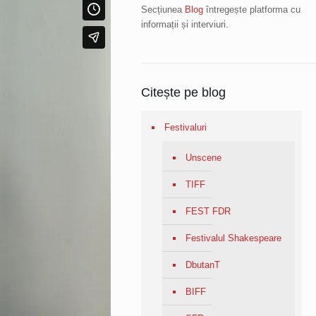
Secțiunea
Blog
întregește platforma cu
informații și interviuri.
Citește pe blog
Festivaluri
Unscene
TIFF
FEST FDR
Festivalul Shakespeare
DbutanT
BIFF