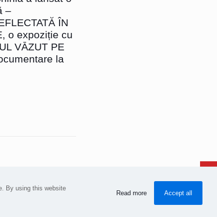
ă –
EFLECTATĂ ÎN
o expoziție cu
SUL VĀZUT PE
ocumentare la
. By using this website
Read more
Accept all
Despre / About
Contact