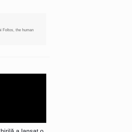
lui Foltos, the human
irilă a lansat o