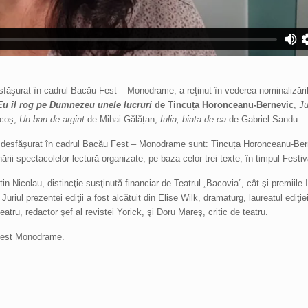
sfăşurat în cadrul Bacău Fest – Monodrame, a reţinut în vederea nominalizăril
Eu îl rog pe Dumnezeu unele lucruri
de Tincuța Horonceanu-Bernevic
,
Ju
ocoș,
Un ban de argint
de Mihai Gălățan,
Iulia, biata de ea
de Gabriel Sandu.
mă, desfăşurat în cadrul Bacău Fest – Monodrame sunt: Tincuța Horonceanu-Ber
rii spectacolelor-lectură organizate, pe baza celor trei texte, în timpul Festiva
icolau, distincţie susţinută financiar de Teatrul „Bacovia”, cât şi premiile II şi
riul prezentei ediţii a fost alcătuit din Elise Wilk, dramaturg, laureatul ediţie
u, redactor şef al revistei Yorick, şi Doru Mareş, critic de teatru.
u Fest Monodrame.