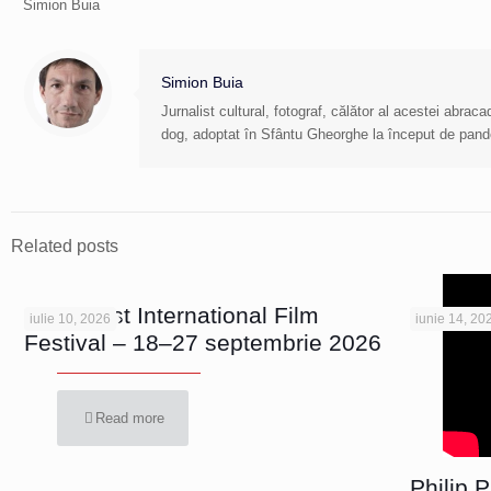
Simion Buia
Simion Buia
Jurnalist cultural, fotograf, călător al acestei abra
dog, adoptat în Sfântu Gheorghe la început de pan
Related posts
Bucharest International Film
iulie 10, 2026
iunie 14, 20
Festival – 18–27 septembrie 2026
Read more
Philip 