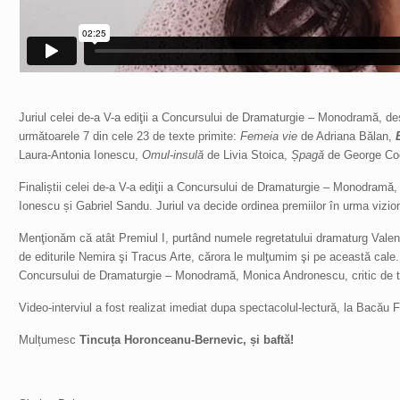
Juriul celei de-a V-a ediţii a Concursului de Dramaturgie – Monodramă, de
următoarele 7 din cele 23 de texte primite:
Femeia vie
de Adriana Bălan,
Laura-Antonia Ionescu,
Omul-insulă
de Livia Stoica,
Șpagă
de George C
Finaliștii celei de-a V-a ediţii a Concursului de Dramaturgie – Monodra
Ionescu și Gabriel Sandu. Juriul va decide ordinea premiilor în urma vizionă
Menţionăm că atât Premiul I, purtând numele regretatului dramaturg Valentin N
de editurile Nemira şi Tracus Arte, cărora le mulţumim şi pe această cale. Ju
Concursului de Dramaturgie – Monodramă, Monica Andronescu, critic de teatr
Video-interviul a fost realizat imediat dupa spectacolul-lectură, la Bacă
Mulțumesc
Tincuța Horonceanu-Bernevic, și baftă!