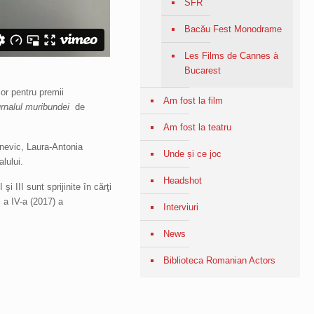
SFR
Bacău Fest Monodrame
Les Films de Cannes à
Bucarest
or pentru premii
Am fost la film
rnalul muribundei
de
Am fost la teatru
nevic, Laura-Antonia
Unde și ce joc
lului.
Headshot
 III sunt sprijinite în cărţi
i a IV-a (2017) a
Interviuri
News
Biblioteca Romanian Actors