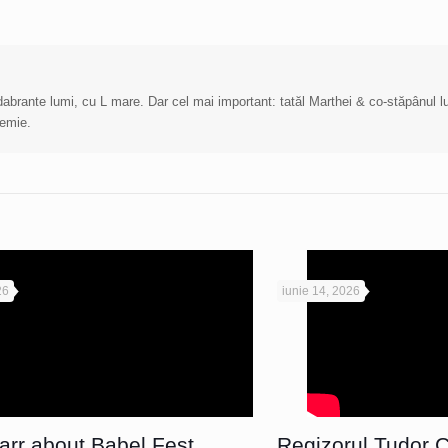
cadabrante lumi, cu L mare. Dar cel mai important: tatăl Marthei & co-stăpânul 
demie.
26
iunie 14, 2026
Parr about Babel Fest
Regizorul Tudor Ch