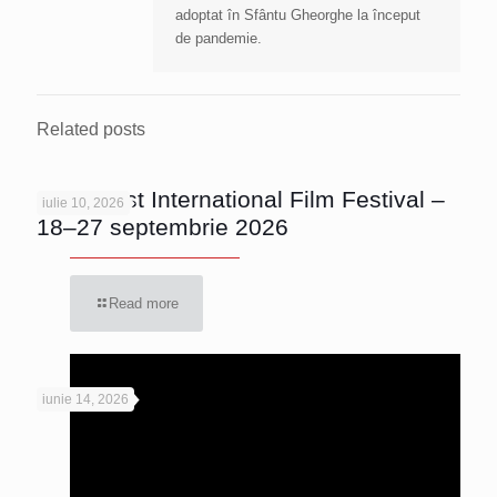
adoptat în Sfântu Gheorghe la început
de pandemie.
Related posts
Bucharest International Film Festival –
iulie 10, 2026
18–27 septembrie 2026
Read more
iunie 14, 2026