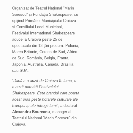
Organizat de Teatrul Național ”Marin
Sorescu” și Fundația Shakespeare, cu
spijinul Primăriei Municipiului Craiova
și Consiliului Local Municipal,
Festivalul Internațional Shakespeare
aduce la Craiova peste 25 de
spectacole din 13 țări precum: Polonia,
Marea Britanie, Coreea de Sud, Africa
de Sud, România, Belgia, Franța,
Japonia, Australia, Canada, Brazilia
sau SUA.
”
Dacă s-a auzit de Craiova în lume, s-
a auzit datorită Festivalului
Shakespeare. Este brandul care poartă
acest oraș peste hotarele culturale ale
Europei și ale întregii lumi
”, a declarat
Alexandru Boureanu
, manager al
Teatrului Național ”Marin Sorescu” din
Craiova.