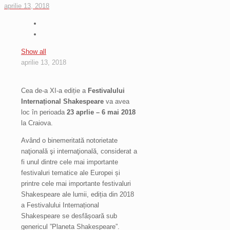
aprilie 13, 2018
Show all
aprilie 13, 2018
Cea de-a XI-a ediție a
Festivalului
Internațional Shakespeare
va avea
loc în perioada
23 aprlie – 6 mai 2018
la Craiova.
Având o binemeritată notorietate
naţională şi internaţională, considerat a
fi unul dintre cele mai importante
festivaluri tematice ale Europei și
printre cele mai importante festivaluri
Shakespeare ale lumii, ediția din 2018
a Festivalului Internațional
Shakespeare se desfășoară sub
genericul ”Planeta Shakespeare”.