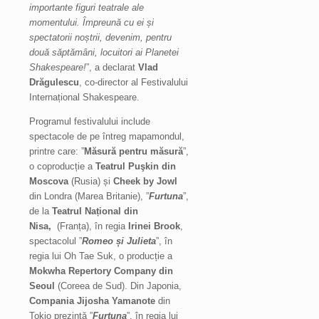
importante figuri teatrale ale
momentului. Împreună cu ei și
spectatorii noștrii, devenim, pentru
două săptămâni, locuitori ai Planetei
Shakespeare!
”, a declarat
Vlad
Drăgulescu
, co-director al Festivalului
Internațional Shakespeare.
Programul festivalului include
spectacole de pe întreg mapamondul,
printre care: ”
Măsură pentru măsură
”,
o coproducție a
Teatrul Puşkin din
Moscova
(Rusia) și
Cheek by Jowl
din Londra (Marea Britanie), ”
Furtuna
”,
de la
Teatrul Național din
Nisa,
(Franța), în regia
Irinei Brook
,
spectacolul ”
Romeo și Julieta
”, în
regia lui Oh Tae Suk, o producție a
Mokwha Repertory Company din
Seoul
(Coreea de Sud). Din Japonia,
Compania Jijosha Yamanote
din
Tokio prezintă ”
Furtuna
”, în regia lui