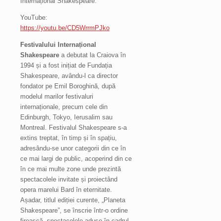
Internațional Shakespeare.
YouTube:
https://youtu.be/CD5WrrmPJko
Festivalului Internațional
Shakespeare
a debutat la Craiova în
1994 și a fost inițiat de Fundația
Shakespeare, avându-l ca director
fondator pe Emil Boroghină, după
modelul marilor festivaluri
internaționale, precum cele din
Edinburgh, Tokyo, Ierusalim sau
Montreal. Festivalul Shakespeare s-a
extins treptat, în timp și în spațiu,
adresându-se unor categorii din ce în
ce mai largi de public, acoperind din ce
în ce mai multe zone unde prezintă
spectacolele invitate și proiectând
opera marelui Bard în eternitate.
Așadar, titlul ediției curente, „Planeta
Shakespeare”, se înscrie într-o ordine
firească, spectacolele aduse în cadrul