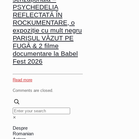
PSYCHEDELIA
REFLECTATĂ ÎN
ROCKUMENTARE, o
expoziție cu mult negru
PARISUL VĀZUT PE
FUGĀ & 2 filme
documentare la Babel
Fest 2026
Read more
Comments are closed.
✕
Despre
Romanian