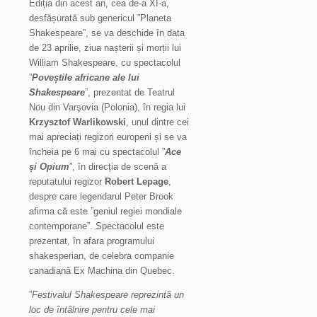
Ediția din acest an, cea de-a XI-a,
desfășurată sub genericul ”Planeta
Shakespeare”, se va deschide în data
de 23 aprilie, ziua nașterii și morții lui
William Shakespeare, cu spectacolul
”
Poveștile africane ale lui
Shakespeare
”, prezentat de Teatrul
Nou din Varşovia (Polonia), în regia lui
Krzysztof Warlikowski
, unul dintre cei
mai apreciați regizori europeni și se va
încheia pe 6 mai cu spectacolul ”
Ace
și Opium
”, în direcția de scenă a
reputatului regizor
Robert Lepage
,
despre care legendarul Peter Brook
afirma că este ”geniul regiei mondiale
contemporane”. Spectacolul este
prezentat, în afara programului
shakesperian, de celebra companie
canadiană Ex Machina din Quebec.
”
Festivalul Shakespeare reprezintă un
loc de întâlnire pentru cele mai