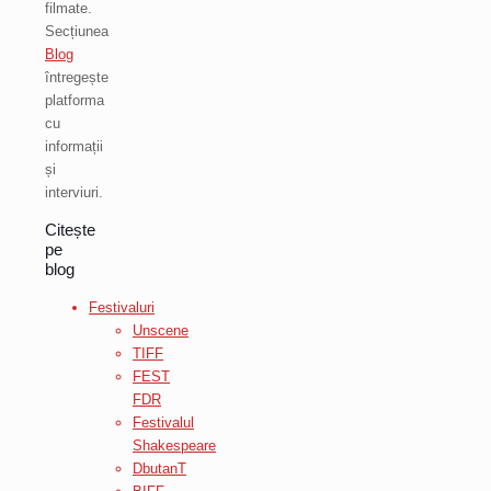
filmate.
Secțiunea
Blog
întregește
platforma
cu
informații
și
interviuri.
Citește
pe
blog
Festivaluri
Unscene
TIFF
FEST
FDR
Festivalul
Shakespeare
DbutanT