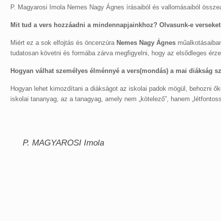
P. Magyarosi Imola Nemes Nagy Ágnes írásaiból és vallomásaiból összeáll
Mit tud a vers hozzáadni a mindennapjainkhoz? Olvasunk-e verseket
Miért ez a sok elfojtás és öncenzúra
Nemes Nagy Ágnes
műalkotásaiban
tudatosan követni és formába zárva megfigyelni, hogy az elsődleges érze
Hogyan válhat személyes élménnyé a vers(mondás) a mai diákság s
Hogyan lehet kimozdítani a diákságot az iskolai padok mögül, behozni ő
iskolai tananyag, az a tanagyag, amely nem „kötelező”, hanem „létfont
P. MAGYAROSI Imola