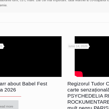
cadabrante lumi, cu L mare. Dar cel mai important: tatăl Marthei & co-stăpânul 
demie.
26
iunie 14, 2026
Parr about Babel Fest
Regizorul Tudor Ch
a 2026
carte senzațional
PSYCHEDELIA R
ROCKUMENTARE, 
ead more
mult negru PARI