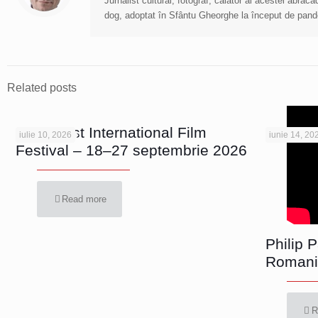
Jurnalist cultural, fotograf, călător al acestei abra
dog, adoptat în Sfântu Gheorghe la început de pan
Related posts
Bucharest International Film
iulie 10, 2026
iunie 14, 20
Festival – 18–27 septembrie 2026
Read more
Philip 
Romani
R