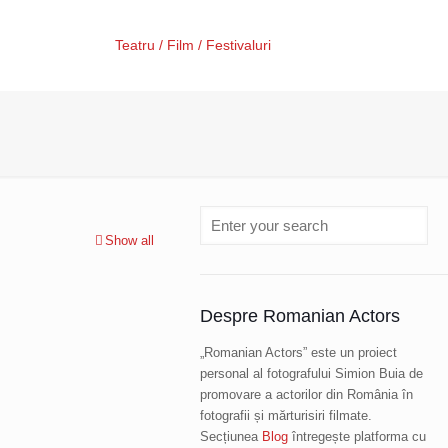
Teatru / Film / Festivaluri
Show all
Despre Romanian Actors
„Romanian Actors” este un proiect
personal al fotografului Simion Buia de
promovare a actorilor din România în
fotografii și mărturisiri filmate.
Secțiunea
Blog
întregește platforma cu