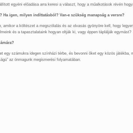
ított egyéni előadása arra keresi a választ, hogy a műalkotások révén hogya
? Ha igen, milyen indíttatásból? Van-e szükség manapság a versre?
, amikor a költészet a megszólalás és az olvasás gyönyöre kell, hogy legy
lmeink és a tapasztalataink hogyan oltják ki, vagy éppen táplálják egymást?
zámára?
ket egy számukra idegen színházi térbe, és bevonni őket egy közös játékba,
osságú” az önmagunk megismerési folyamatában.