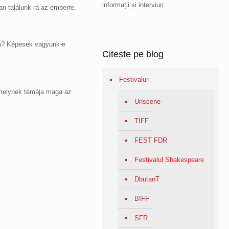
informații și interviuri.
n találunk rá az emberre.
en? Képesek vagyunk-e
Citește pe blog
Festivaluri
 melynek témája maga az
Unscene
TIFF
FEST FDR
Festivalul Shakespeare
DbutanT
BIFF
SFR