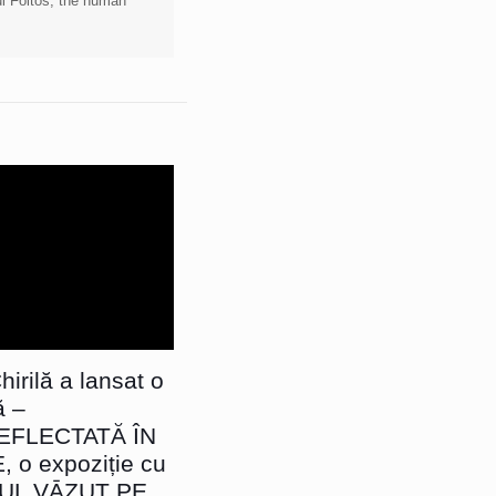
lui Foltos, the human
irilă a lansat o
ă –
EFLECTATĂ ÎN
o expoziție cu
SUL VĀZUT PE