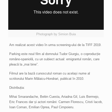
Photograph by Simion Buia
Am realizat acest video în urma screening-ului de la TIFF 2019.
Parking este noul film al domnului Tudor Giurgiu, o coproducție
româno-spaniolă, cu un subiect actual: emigrantul român, care
pleacă la „mai bine”.
Filmul are la bază cunoscutul roman cu același nume al
scriitorului Marin Mălaicu-Hondrari, publicat în 2010.
Distribuția:
Mihai Smarandache, Belén Cuesta, Ariadna Gil, Luis Bermejo,
Eric Frances dar și actori români: Carmen Florescu, Cristi Iacob,
Ioan Coman, Emilian Oprea, Paul Cimpoieru.