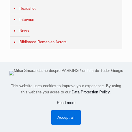
Headshot
Interviuri
News
Biblioteca Romanian Actors
This website uses cookies to improve your experience. By using
this website you agree to our
Data Protection Policy
.
All images and videos © 2015-2023 Simion Buia. All rights
Read more
reserved.
Despre / About
Contact
Accept all