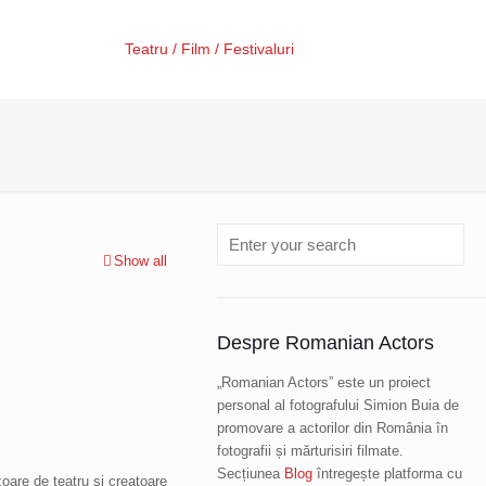
Teatru / Film / Festivaluri
Show all
Despre Romanian Actors
„Romanian Actors” este un proiect
personal al fotografului Simion Buia de
promovare a actorilor din România în
fotografii și mărturisiri filmate.
Secțiunea
Blog
întregește platforma cu
oare de teatru și creatoare