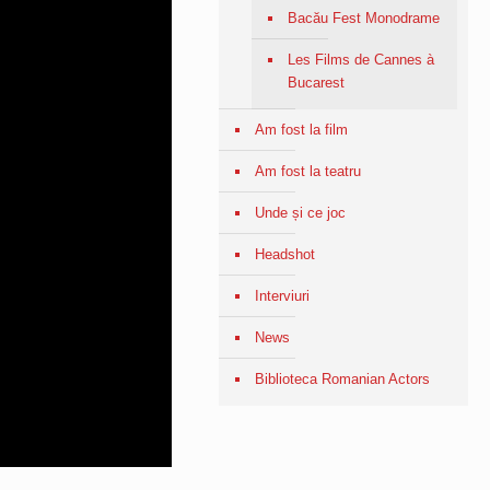
Bacău Fest Monodrame
Les Films de Cannes à
Bucarest
Am fost la film
Am fost la teatru
Unde și ce joc
Headshot
Interviuri
News
Biblioteca Romanian Actors