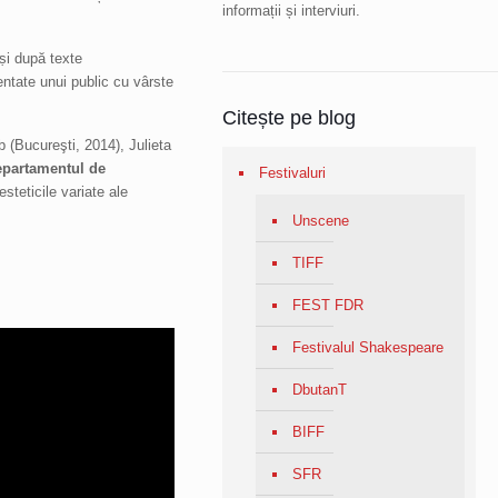
informații și interviuri.
 ṣi după texte
ntate unui public cu vârste
Citește pe blog
 (Bucureşti, 2014), Julieta
partamentul de
Festivaluri
esteticile variate ale
Unscene
TIFF
FEST FDR
Festivalul Shakespeare
DbutanT
BIFF
SFR