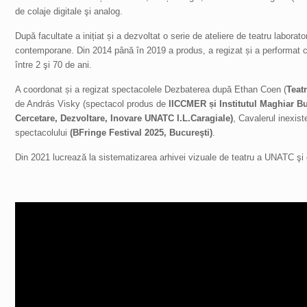
de colaje digitale şi analog.
După facultate a inițiat și a dezvoltat o serie de ateliere de teatru labora
contemporane. Din 2014 până în 2019 a produs, a regizat și a performat 
între 2 şi 70 de ani.
A coordonat și a regizat spectacolele Dezbaterea după Ethan Coen (
Teat
de András Visky (spectacol produs de
IICCMER și Institutul Maghiar Bu
Cercetare, Dezvoltare, Inovare UNATC I.L.Caragiale)
, Cavalerul inexiste
spectacolului
(BFringe Festival 2025, Bucureşti)
.
Din 2021 lucrează la sistematizarea arhivei vizuale de teatru a UNATC şi 