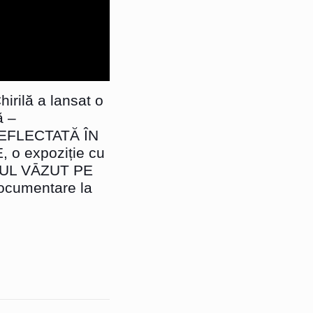
irilă a lansat o
ă –
EFLECTATĂ ÎN
o expoziție cu
SUL VĀZUT PE
ocumentare la