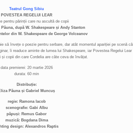
Teatrul Gong Sibiu
POVESTEA REGELUI LEAR
 pentru părinții care nu ascultă de copii
a Păuna, după W. Shakespeare și Andy Stanton
ntelor din W. Shakespeare de George Volceanov
rebuie să învețe o poezie pentru serbare, dar atât momentul apariției pe scenă c
maginar, îi readuce aminte de lumea lui Shakespeare, iar Povestea Regelui Lear 
nți și copii din care Cordelia are câte ceva de învățat.
data premierei: 20 martie 2026
durata: 60 min
Distribuție:
Eliza Păuna și Gabriel Muncuș
regie: Ramona Iacob
scenografie: Gabi Albu
păpuși: Remus Gabor
muzică: Bogdana Dima
ghting design: Alexandros Raptis