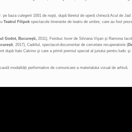
tor: pe baza culegerii 1001 de nopți, după libretul de operă chineză Acul de Jad
cu
Teatrul Filipok
spectacole itinerante de teatru de umbre, care au fost preze
rul Godot, Bucureşti,
2011), Feisbuc lover de Silviana Vişan şi Ramona Iacob
curești
, 2017), Cadrilul, spectacol-documentar de cercetare recuperatorie (
De
nt după Italo Calvino şi care a primit premiul special al juriului pentru ludic şi 
caută modalități performative de comunicare a materialului vizual de arhivă.