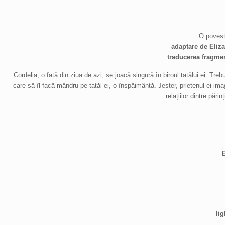
O poveste
adaptare de Eliz
traducerea fragme
Cordelia, o fată din ziua de azi, se joacă singură în biroul tatălui ei. T
care să îl facă mândru pe tatăl ei, o înspăimântă. Jester, prietenul ei i
relațiilor dintre pări
li