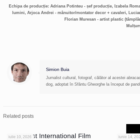
Echipa de producție: Adriana Potinteu - șef producție, Izabela Roma
lumini, Arjoca Andrei - mânuitor/montator decor + cavaleri, Lucian
Florian Muresan - artist plastic (tâmplăr
Mulțum
Simion Buia
Jurnalist cultural, fotograf, călător al acestei abra
dog, adoptat în Sfântu Gheorghe la început de pan
Related posts
Bucharest International Film
iulie 10, 2026
iunie 14, 20