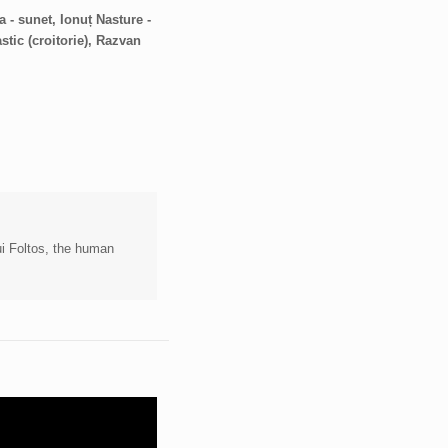
 - sunet, Ionuț Nasture -
tic (croitorie), Razvan
lui Foltos, the human