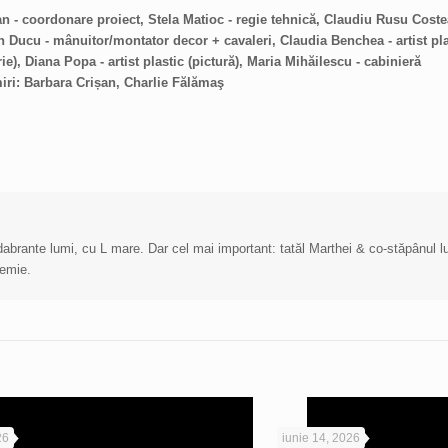
n - coordonare proiect, Stela Matioc - regie tehnică, Claudiu Rusu Costea
 Ducu - mânuitor/montator decor + cavaleri, Claudia Benchea - artist plas
ie), Diana Popa - artist plastic (pictură), Maria Mihăilescu - cabinieră
iri: Barbara Crișan, Charlie Fălămaş
cadabrante lumi, cu L mare. Dar cel mai important: tatăl Marthei & co-stăpânul 
demie.
26
iunie 14, 2026