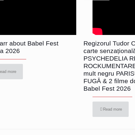
Parr about Babel Fest
Regizorul Tudor Ch
a 2026
carte senzațional
PSYCHEDELIA R
ROCKUMENTARE, 
ead more
mult negru PARI
FUGĀ & 2 filme d
Babel Fest 2026
Read more