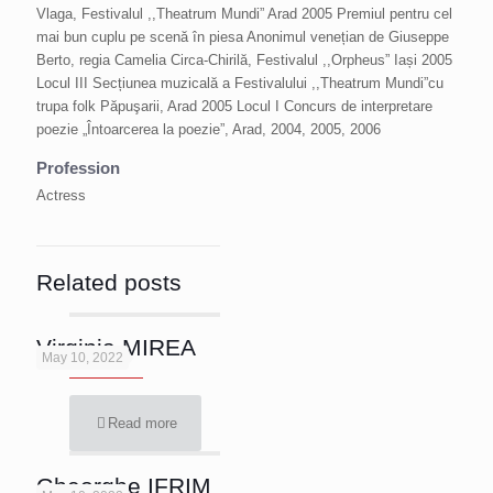
Vlaga, Festivalul ,,Theatrum Mundi” Arad 2005 Premiul pentru cel
mai bun cuplu pe scenă în piesa Anonimul venețian de Giuseppe
Berto, regia Camelia Circa-Chirilă, Festivalul ,,Orpheus” Iași 2005
Locul III Secțiunea muzicală a Festivalului ,,Theatrum Mundi”cu
trupa folk Păpuşarii, Arad 2005 Locul I Concurs de interpretare
poezie „Întoarcerea la poezie”, Arad, 2004, 2005, 2006
Profession
Actress
Related posts
Virginia MIREA
May 10, 2022
Read more
Gheorghe IFRIM