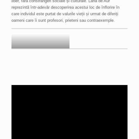
liber, fără constrângeri sociale și culturale. Lâna de Aur
reprezintă într-adevăr descoperirea acestui loc de înflorire în
care individul este purtat de valurile vieții și urmat de diferiți
oameni care îi sunt profesori, prieteni sau contraexemple.