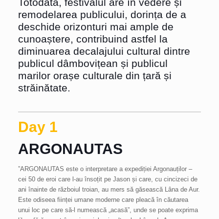
Totodată, festivalul are în vedere și
remodelarea publicului, dorința de a
deschide orizonturi mai ample de
cunoaștere, contribuind astfel la
diminuarea decalajului cultural dintre
publicul dâmbovițean și publicul
marilor orașe culturale din țară și
străinătate.
Day 1
ARGONAUTAS
”ARGONAUTAS este o interpretare a expediției Argonauților –
cei 50 de eroi care l-au însoțit pe Jason și care, cu cincizeci de
ani înainte de războiul troian, au mers să găsească Lâna de Aur.
Este odiseea ființei umane moderne care pleacă în căutarea
unui loc pe care să-l numească „acasă”, unde se poate exprima