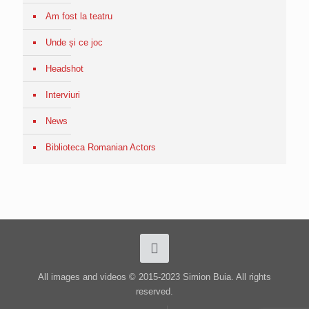
Am fost la teatru
Unde și ce joc
Headshot
Interviuri
News
Biblioteca Romanian Actors
All images and videos © 2015-2023 Simion Buia. All rights
reserved.