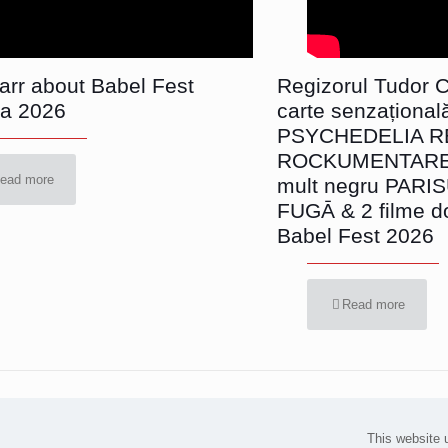
Parr about Babel Fest
Regizorul Tudor Ch
a 2026
carte senzațional
PSYCHEDELIA R
ROCKUMENTARE, 
ead more
mult negru PARI
FUGĀ & 2 filme d
Babel Fest 2026
Read more
This website 