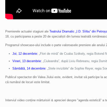
Premierele actualei stagiuni ale
Teatrului Dramatic „I.D. Sîrbu” din Petroș
18, cu participarea a peste 20 de specialiști din lumea teatrală româneasc
Programul showcase-ului include o parte valoroasele premiere ale anulu
Joi, 12 decembrie:
„Flori de mină” de Csaba Székely, regia Botond Na
Vineri, 13 decembrie:
„Ciuleandra”, după Liviu Rebreanu, regia Dumit
Sâmbătă, 14 decembrie:
„Stele invizibile” de Sophie Reyer, regia Sor
Publicul spectactor din Valea Jiului este, evident, invitat să participe la 
că numărul de locuri este limitat.
Interviul video conține mărturisiri & aprecieri despre "agenda estetică" a 