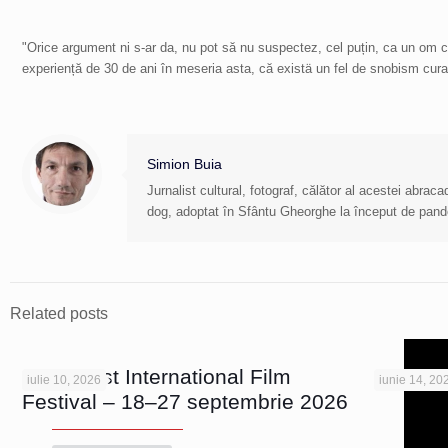
"Orice argument ni s-ar da, nu pot să nu suspectez, cel puțin, ca un om 
experiență de 30 de ani în meseria asta, că existä un fel de snobism curat
Simion Buia
Jurnalist cultural, fotograf, călător al acestei abra
dog, adoptat în Sfântu Gheorghe la început de pan
Related posts
Bucharest International Film
iulie 10, 2026
iunie 14, 20
Festival – 18–27 septembrie 2026