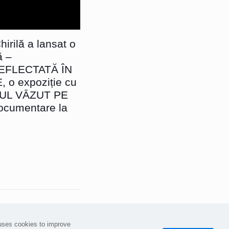
irilă a lansat o
ă –
EFLECTATĂ ÎN
o expoziție cu
SUL VĀZUT PE
ocumentare la
uses cookies to improve