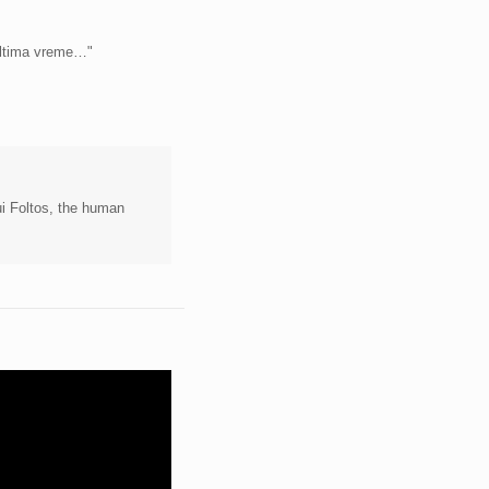
 ultima vreme…"
lui Foltos, the human