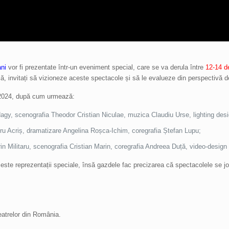
ani
vor fi prezentate într-un eveniment special, care se va derula între
12-14 d
ă, invitați să vizioneze aceste spectacole și să le evalueze din perspectivă de
i 2024, după cum urmează:
gy, scenografia Theodor Cristian Niculae, muzica Claudiu Urse, lighting desi
ru Acriș, dramatizare Angelina Roșca-Ichim, coregrafia Ștefan Lupu;
in Militaru, scenografia Cristian Marin, coregrafia Andreea Duță, video-design 
aceste reprezentații speciale, însă gazdele fac precizarea că spectacolele se jo
teatrelor din România.