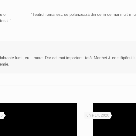
cu o
"Teatrul românesc se polarizează din ce în ce mai mult în
orial."
cadabrante lumi, cu L mare. Dar cel mai important: tatăl Marthei & co-stăpânul 
demie.
26
iunie 14, 2026