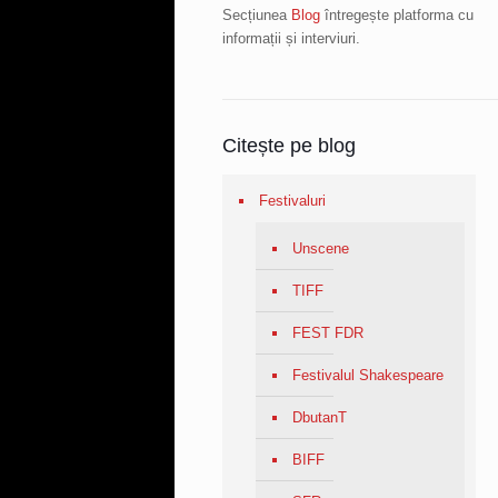
Secțiunea
Blog
întregește platforma cu
informații și interviuri.
Citește pe blog
Festivaluri
Unscene
TIFF
FEST FDR
Festivalul Shakespeare
DbutanT
BIFF