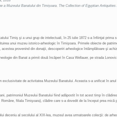
a, 2016
ene a Muzeului Banatului din Timișoara
.
The Collection of Egyptian Antiquities
ui Timiş şi a unui grup de intelectuali, în 25 iulie 1872 s-a înfiinţat prima so
tuirea unui muzeu istorico-arheologic în Timişoara. Primele obiecte de patrimon
, acestea provenind din donaţii, descoperiri arheologice întâmplătoare şi achizi
Arheologie din Banat a primit două încăperi în Casa Wellauer, pe strada Lonovi
 exclusivitate de activitatea Muzeului Banatului. Aceasta s-a unificat în anul
ni, patrimoniul Muzeului Banatului fiind adăpostit în tot acest timp în clădirea 
Române, filiala Timişoara), clădire care s-a dovedit de la început prea mică p
ui deceniu al secolului al XIX-lea, muzeul avea urmatoarele colecţii: de arheol