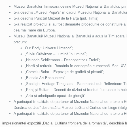
Muzeul Banatului Timișoara devine Muzeul Național al Banatului, prin
S-a deschis „Muzeul Popa’s” în cadrul Muzeului Național al Banatului
S-a deschis Punctul Muzeal de la Parța (jud. Timiș)
S-a realizat proiectul și au fost demarate procedurile de constituire a 
cea mai mare din Europa.
Muzeul Banatului/ Muzeul Național al Banatului a adus la Timișoara în
precum:
Our Body: Universul Interior”;
„Silviu Orăvitzan – Lumină în lumină”;
„Heinrich Schliemann – Descoperitorul Troiei”;
„Hartă și teritoriu. România în cartografia europeană. Sec. XV
„Corneliu Baba – Expoziție de grafică și pictură”;
„Bienala Art Encounters”.
„Spotlight Heritage Timișoara – Patrimoniul sub Reflectoare T
„Prinț și Sultan – Decenii de război și fronturi fluctuante la ho
„Arta și arhetipurile epocii de gheață”
A participat în calitate de partener al Muzeului Național de Istorie a Ro
Dunărea de Jos” deschisă la Muzeul LeGrand Curtius din Liege (Belgi
A participat în calitate de partener al Muzeului Național de Istorie a 
impresionantei expoziții „Dacia. L’ultima frontiera della romanità”, deschisă 