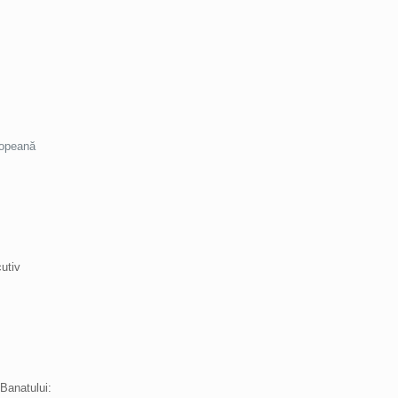
ropeană
utiv
Banatului: