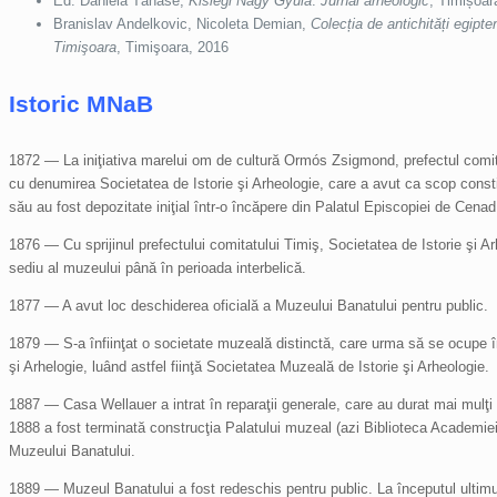
Ed. Daniela Tănase,
Kislegi Nagy Gyula
.
Jurnal arheologic
, Timișoar
Branislav Andelkovic, Nicoleta Demian,
Colecția de antichități egipt
Timişoara
, Timişoara, 2016
Istoric MNaB
1872 — La iniţiativa marelui om de cultură Ormós Zsigmond, prefectul comitatul
cu denumirea Societatea de Istorie şi Arheologie, care a avut ca scop consti
său au fost depozitate iniţial într-o încăpere din Palatul Episcopiei de Cenad
1876 — Cu sprijinul prefectului comitatului Timiş, Societatea de Istorie şi 
sediu al muzeului până în perioada interbelică.
1877 — A avut loc deschiderea oficială a Muzeului Banatului pentru public.
1879 — S-a înfiinţat o societate muzeală distinctă, care urma să se ocupe în
şi Arhelogie, luând astfel fiinţă Societatea Muzeală de Istorie şi Arheologie.
1887 — Casa Wellauer a intrat în reparaţii generale, care au durat mai mulţi a
1888 a fost terminată construcţia Palatului muzeal (azi Biblioteca Academiei 
Muzeului Banatului.
1889 — Muzeul Banatului a fost redeschis pentru public. La începutul ultimul