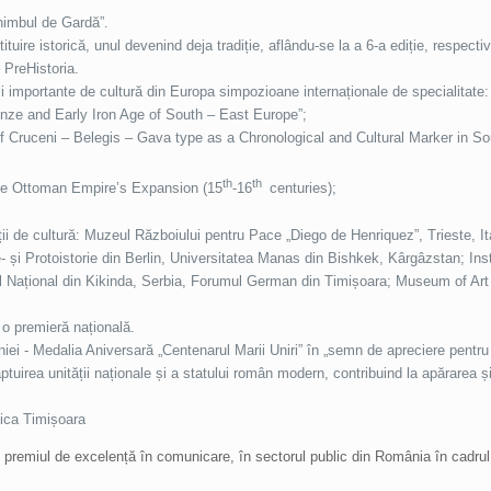
chimbul de Gardă”.
tuire istorică, unul devenind deja tradiție, aflându-se la a 6-a ediție, respecti
– PreHistoria.
ții importante de cultură din Europa simpozioane internaționale de specialitate:
ronze and Early Iron Age of South – East Europe”;
 of Cruceni – Belegis – Gava type as a Chronological and Cultural Marker in S
th
th
the Ottoman Empire’s Expansion (15
-16
centuries);
tuții de cultură: Muzeul Războiului pentru Pace „Diego de Henriquez”, Trieste, 
și Protoistorie din Berlin, Universitatea Manas din Bishkek, Kârgâzstan; Inst
ul Național din Kikinda, Serbia, Forumul German din Timișoara; Museum of Art
 o premieră națională.
niei - Medalia Aniversară „Centenarul Marii Uniri” în „semn de apreciere pentru
ăptuirea unității naționale și a statului român modern, contribuind la apărarea și
nica Timișoara
” premiul de excelență în comunicare, în sectorul public din România în cadrul