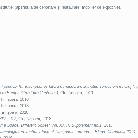
stituției (aparatură de cercetare și restaurare, mobilier de expoziție).
 Appendix III. Inscriptiones laterum museorum Banatus Temesiensis
, Cluj-N
tern Europe (13th-16th Centuries)
, Cluj Napoca, 2019
 Timișoara, 2018
 Timișoara, 2018
 Timișoara, 2018
 XIV – XV
, Cluj-Napoca, 2018
me Space. Different Sories: Vol. XXVI, Supplement no.1,
2017
 arheologice în centrul istoric al Timișoarei – strada L. Blaga. Campania 2014
,