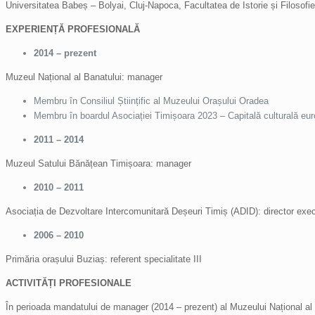
Universitatea Babeș – Bolyai, Cluj-Napoca, Facultatea de Istorie și Filosofie
EXPERIENȚĂ PROFESIONALĂ
2014 – prezent
Muzeul Național al Banatului: manager
Membru în Consiliul Științific al Muzeului Orașului Oradea
Membru în boardul Asociației Timișoara 2023 – Capitală culturală eu
2011 – 2014
Muzeul Satului Bănățean Timișoara: manager
2010 – 2011
Asociația de Dezvoltare Intercomunitară Deșeuri Timiș (ADID): director exec
2006 – 2010
Primăria orașului Buziaș: referent specialitate III
ACTIVITĂȚI PROFESIONALE
În perioada mandatului de manager (2014 – prezent) al Muzeului Național al 