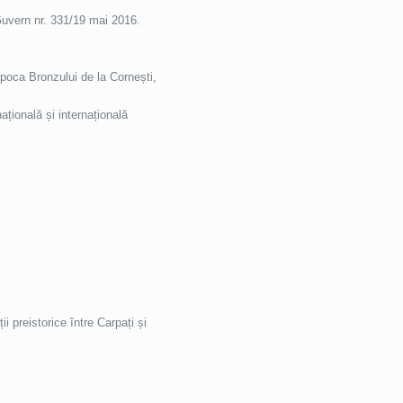
Guvern nr. 331/19 mai 2016.
 Epoca Bronzului de la Cornești,
țională și internațională
i preistorice între Carpați și