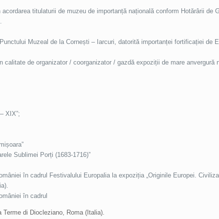
 acordarea titulaturii de muzeu de importanță națională conform Hotărârii de 
.
Punctului Muzeal de la Cornești – Iarcuri, datorită importanței fortificației de
 calitate de organizator / coorganizator / gazdă expoziții de mare anvergură na
 – XIX”;
imișoara”
tarele Sublimei Porți (1683-1716)”
mâniei în cadrul Festivalului Europalia la expoziția „Originile Europei. Civilizați
a).
României în cadrul
la Terme di Diocleziano, Roma (Italia).