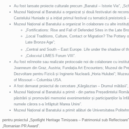
Au fost lansate proiecte culturale precum „Banatul – Istorie Vie”, „S
Muzeul Național al Banatului a organizat și două festivaluri de reconsti
Castelului Huniade și a inițiat primul festival cu tematică preistorică 
Muzeul Național al Banatului a organizat în colaborare cu alte institu
„Fortifications: Rise and Fall of Defended Sites in the Late B
„Local Traditions, Culture, Contact or Migration? The Pottery
Late Bronze Age”;
„Central and South – East Europe. Life under the shadow of 
„Colocviul LIMES Forum VIII”.
Au fost reînnoite sau realizate protocoale noi de colaborare cu insti
Joanneum din Graz, Austria; Fundația Art Encounters; Muzeul de Pre- 
Dezvoltare pentru Fizică și Inginerie Nucleară „Horia Hulubei”; Muze
of Missouri – Columbia USA.
A fost demarat proiectul de cercetare „Kârgăsztan – Drumul mătăsii”,
Muzeul Național al Banatului a primit - din partea Președintelui Româ
păstrării și promovării memoriei evenimentelor și participanților la înf
numele cărora s-a înfăptuit Marea Unire”.
Muzeul Național al Banatului a primit alături de Universitatea Politeh
pentru proiectul „Spotlight Heritage Timișoara – Patrimoniul sub Reflectoare
„Romanian PR Award”.