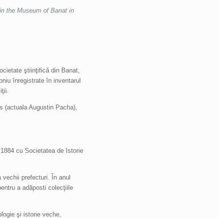
 in the Museum of Banat in
cietate ştiinţifică din Banat,
iu înregistrate în inventarul
ţii.
cs (actuala Augustin Pacha),
 1884 cu Societatea de Istorie
vechii prefecturi. În anul
entru a adăposti colecţiile
ogie şi istorie veche,