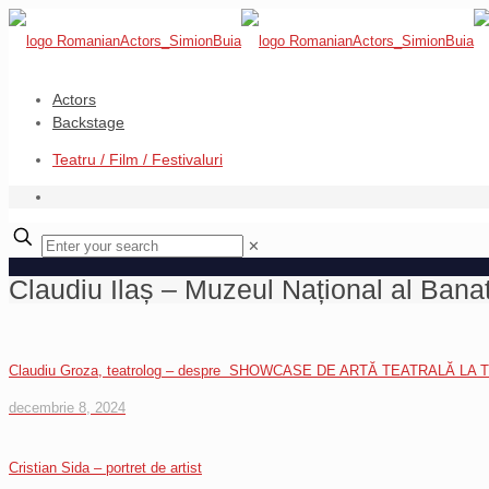
Actors
Backstage
Teatru / Film / Festivaluri
✕
Claudiu Ilaș – Muzeul Național al Bana
Claudiu Groza, teatrolog – despre SHOWCASE DE ARTĂ TEATRALĂ LA
decembrie 8, 2024
Cristian Sida – portret de artist