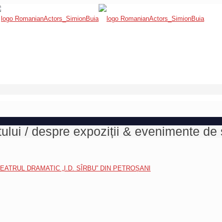
tului / despre expoziții & evenimente de
 TEATRUL DRAMATIC „I.D. SÎRBU” DIN PETROȘANI