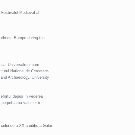
v Festivalul Medieval al
outheast Europe during the
Italia; Universalmuseum
itutul Național de Cercetare-
 and Archaeology, University
 efortul depus în vederea
 perpetuarea valorilor în
 celei de-a XX-a ediție a Galei