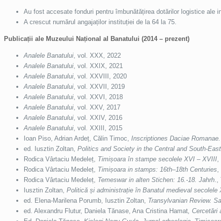
Au fost accesate fonduri pentru îmbunătățirea dotărilor logistice ale in
A crescut numărul angajaților instituției de la 64 la 75.
Publicații ale Muzeului Național al Banatului (2014 – prezent)
Analele Banatului
, vol. XXX, 2022
Analele Banatului
, vol. XXIX, 2021
Analele Banatului
, vol. XXVIII, 2020
Analele Banatului
, vol. XXVII, 2019
Analele Banatului
, vol. XXVI, 2018
Analele Banatului
, vol. XXV, 2017
Analele Banatului
, vol. XXIV, 2016
Analele Banatului
, vol. XXIII, 2015
Ioan Piso, Adrian Ardeț, Călin Timoc,
Inscriptiones Daciae Romanae.
ed. Iusztin Zoltan,
Politics and Society in the Central and South-Eas
Rodica Vârtaciu Medeleț,
Timișoara în stampe secolele XVI – XVIII
,
Rodica Vârtaciu Medeleț,
Timișoara in stamps: 16th–18th Centuries
,
Rodica Vârtaciu Medeleț,
Temeswar in alten Stichen: 16.-18. Jahrh
.,
Iusztin Zoltan,
Politică și administrație în Banatul medieval secolele
ed. Elena-Marilena Porumb, Iusztin Zoltan,
Transylvanian Review. Sa
ed. Alexandru Flutur, Daniela Tănase, Ana Cristina Hamat
, Cercetări