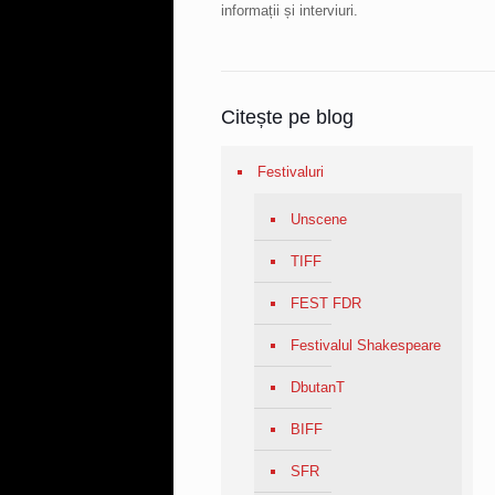
informații și interviuri.
Citește pe blog
Festivaluri
Unscene
TIFF
FEST FDR
Festivalul Shakespeare
DbutanT
BIFF
SFR