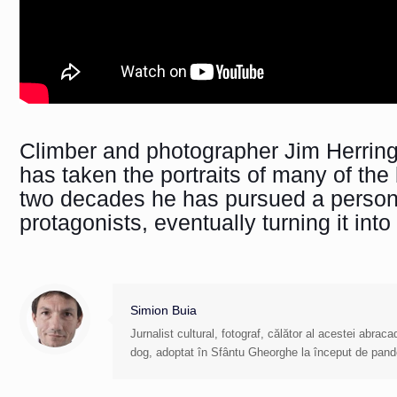
Climber and photographer Jim Herringt
has taken the portraits of many of the
two decades he has pursued a personal
protagonists, eventually turning it in
Simion Buia
Jurnalist cultural, fotograf, călător al acestei abra
dog, adoptat în Sfântu Gheorghe la început de pan