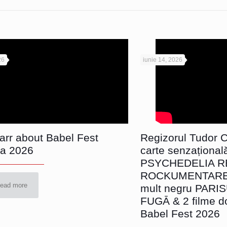
26
iunie 14, 2026
Parr about Babel Fest
Regizorul Tudor Ch
a 2026
carte senzațional
PSYCHEDELIA R
ROCKUMENTARE, 
ead more
mult negru PARI
FUGĀ & 2 filme d
Babel Fest 2026