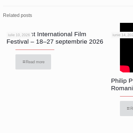
Related posts
Bucharest International Film
iulie 10, 2026
iunie 14, 20
Festival – 18–27 septembrie 2026
Read more
Philip 
Romani
R