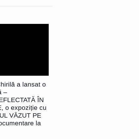
irilă a lansat o
ă –
EFLECTATĂ ÎN
o expoziție cu
SUL VĀZUT PE
ocumentare la