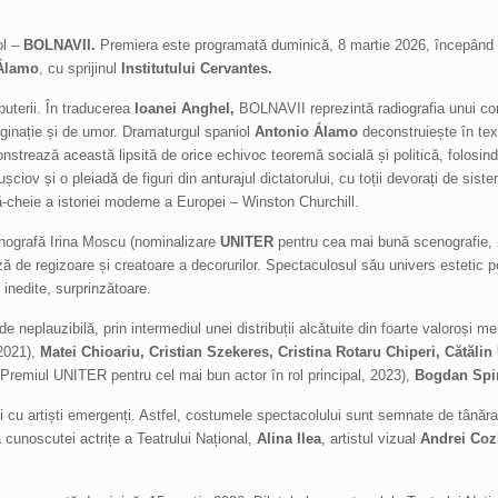
l –
BOLNAVII.
Premiera este programată duminică, 8 martie 2026, începând 
Álamo
, cu sprijinul
Institutului Cervantes.
puterii. În traducerea
Ioanei Anghel,
BOLNAVII reprezintă radiografia unui con
maginație și de umor. Dramaturgul spaniol
Antonio Álamo
deconstruiește în te
nstrează această lipsită de orice echivoc teoremă socială și politică, folosin
Hrușciov și o pleiadă de figuri din anturajul dictatorului, cu toții devorați de sis
-cheie a istoriei moderne a Europei – Winston Churchill.
nografă Irina Moscu (nominalizare
UNITER
pentru cea mai bună scenografie, 
ă de regizoare și creatoare a decorurilor. Spectaculosul său univers estetic
inedite, surprinzătoare.
 neplauzibilă, prin intermediul unei distribuții alcătuite din foarte valoroși mem
2021),
Matei Chioariu, Cristian Szekeres, Cristina Rotaru Chiperi, Cătălin
 Premiul UNITER pentru cel mai bun actor în rol principal, 2023),
Bogdan Spir
și cu artiști emergenți. Astfel, costumele spectacolului sunt semnate de tână
 cunoscutei actrițe a Teatrului Național,
Alina Ilea
, artistul vizual
Andrei Coz