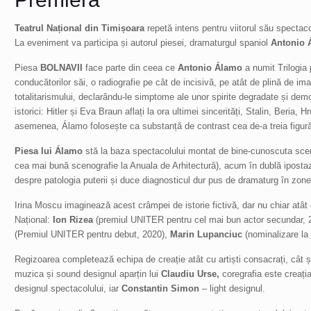
Teatrul Național din Timișoara
repetă intens pentru viitorul său spectaco
La eveniment va participa și autorul piesei, dramaturgul spaniol
Antonio 
Piesa
BOLNAVII
face parte din ceea ce
Antonio Álamo
a numit Trilogia 
conducătorilor săi, o radiografie pe cât de incisivă, pe atât de plină de i
totalitarismului, declarându-le simptome ale unor spirite degradate și demo
istorici: Hitler și Eva Braun aflați la ora ultimei sincerități, Stalin, Beria, 
asemenea, Álamo folosește ca substanță de contrast cea de-a treia figură
Piesa lui Álamo
stă la baza spectacolului montat de bine-cunoscuta sce
cea mai bună scenografie la Anuala de Arhitectură), acum în dublă ipostaz
despre patologia puterii și duce diagnosticul dur pus de dramaturg în zone 
Irina Moscu imaginează acest crâmpei de istorie fictivă, dar nu chiar atât de
Național:
Ion Rizea
(premiul UNITER pentru cel mai bun actor secundar, 
(Premiul UNITER pentru debut, 2020),
Marin Lupanciuc
(nominalizare la
Regizoarea completează echipa de creație atât cu artiști consacrați, cât 
muzica și sound designul aparțin lui
Claudiu Urse,
coregrafia este creația
designul spectacolului, iar
Constantin Simon
– light designul.