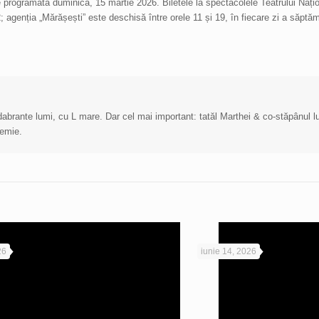
programată duminică, 15 martie 2026. Biletele la spectacolele Teatrului Națion
2; agenția „Mărășești” este deschisă între orele 11 și 19, în fiecare zi a săptăm
cadabrante lumi, cu L mare. Dar cel mai important: tatăl Marthei & co-stăpânul 
demie.
26
iunie 14, 2026