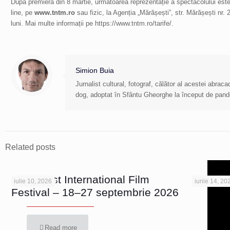
După premiera din 8 martie, următoarea reprezentație a spectacolului este 
line, pe
www.tntm.ro
sau fizic, la Agenția „Mărășești”, str. Mărășești nr. 
luni. Mai multe informații pe https://www.tntm.ro/tarife/.
Simion Buia
Jurnalist cultural, fotograf, călător al acestei abra
dog, adoptat în Sfântu Gheorghe la început de pan
Related posts
Bucharest International Film
iulie 10, 2026
iunie 14, 20
Festival – 18–27 septembrie 2026
Read more