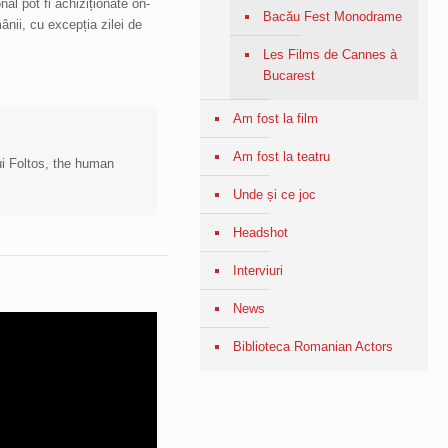
al pot fi achiziționate on-
Bacău Fest Monodrame
ânii, cu excepția zilei de
Les Films de Cannes à
Bucarest
Am fost la film
Am fost la teatru
lui Foltos, the human
Unde și ce joc
Headshot
Interviuri
News
Biblioteca Romanian Actors