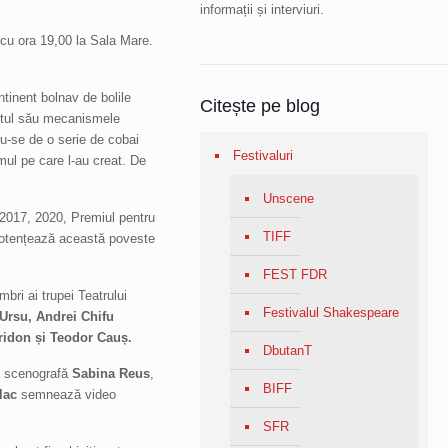
informații și interviuri.
cu ora 19,00 la Sala Mare.
tinent bolnav de bolile
Citește pe blog
xtul său mecanismele
du-se de o serie de cobai
Festivaluri
temul pe care l-au creat. De
Unscene
2017, 2020, Premiul pentru
TIFF
 potențează această poveste
FEST FDR
bri ai trupei Teatrului
Festivalul Shakespeare
 Ursu, Andrei Chifu
idon și Teodor Cauș.
DbutanT
ra scenografă
Sabina Reus
,
BIFF
lac
semnează video
SFR