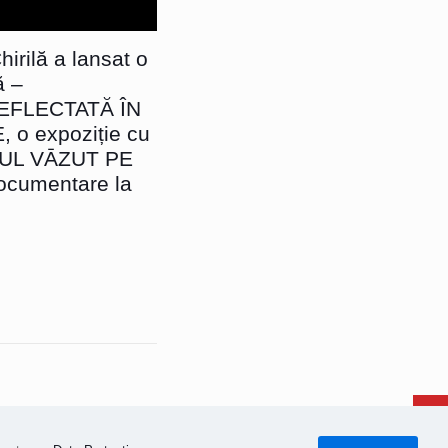
irilă a lansat o
ă –
EFLECTATĂ ÎN
o expoziție cu
SUL VĀZUT PE
ocumentare la