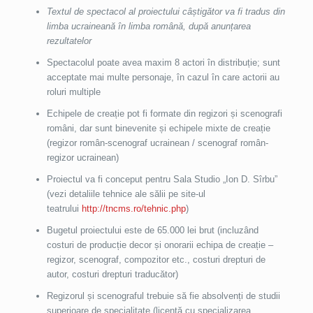
Textul de spectacol al proiectului câștigător va fi tradus din
limba ucraineană în limba română, după anunțarea
rezultatelor
Spectacolul poate avea maxim 8 actori în distribuție; sunt
acceptate mai multe personaje, în cazul în care actorii au
roluri multiple
Echipele de creație pot fi formate din regizori și scenografi
români, dar sunt binevenite și echipele mixte de creație
(regizor român-scenograf ucrainean / scenograf român-
regizor ucrainean)
Proiectul va fi conceput pentru Sala Studio „Ion D. Sîrbu”
(vezi detaliile tehnice ale sălii pe site-ul
teatrului
http://tncms.ro/tehnic.php
)
Bugetul proiectului este de 65.000 lei brut (incluzând
costuri de producție decor și onorarii echipa de creație –
regizor, scenograf, compozitor etc., costuri drepturi de
autor, costuri drepturi traducător)
Regizorul și scenograful trebuie să fie absolvenți de studii
superioare de specialitate (licență cu specializarea