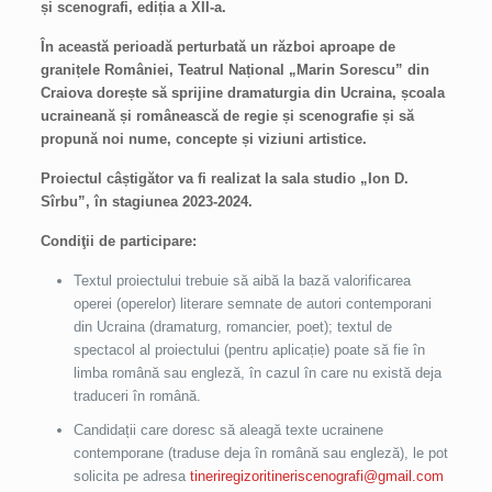
și scenografi, ediția a XII-a.
În această perioadă perturbată un război aproape de
granițele României, Teatrul Național „Marin Sorescu” din
Craiova dorește să sprijine dramaturgia din Ucraina, școala
ucraineană și românească de regie și scenografie și să
propună noi nume, concepte și viziuni artistice.
Proiectul câștigător va fi realizat la sala studio „Ion D.
Sîrbu”, în stagiunea 2023-2024.
Condiţii de participare:
Textul proiectului trebuie să aibă la bază valorificarea
operei (operelor) literare semnate de autori contemporani
din Ucraina (dramaturg, romancier, poet); textul de
spectacol al proiectului (pentru aplicație) poate să fie în
limba română sau engleză, în cazul în care nu există deja
traduceri în română.
Candidații care doresc să aleagă texte ucrainene
contemporane (traduse deja în română sau engleză), le pot
solicita pe adresa
tineriregizoritineriscenografi@gmail.com