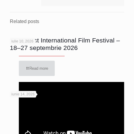
Related posts
Bucharest International Film Festival –
iulie 10, 2026
18–27 septembrie 2026
Read more
iunie 14, 2026