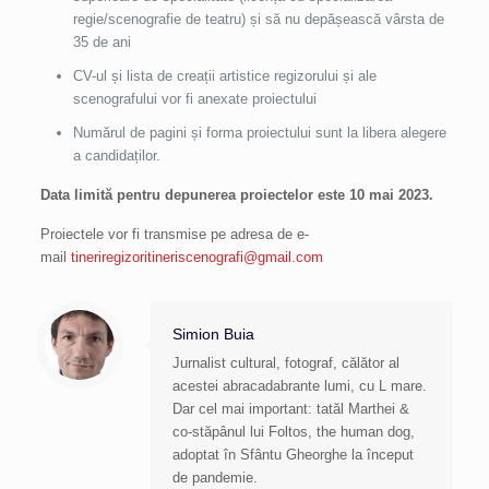
regie/scenografie de teatru) și să nu depășească vârsta de
35 de ani
CV-ul și lista de creații artistice regizorului și ale
scenografului vor fi anexate proiectului
Numărul de pagini și forma proiectului sunt la libera alegere
a candidaților.
Data limită
pentru depunerea proiectelor este 10 mai 2023.
Proiectele vor fi transmise pe adresa de e-
mail
tineriregizoritineriscenografi@gmail.com
Simion Buia
Jurnalist cultural, fotograf, călător al
acestei abracadabrante lumi, cu L mare.
Dar cel mai important: tatăl Marthei &
co-stăpânul lui Foltos, the human dog,
adoptat în Sfântu Gheorghe la început
de pandemie.