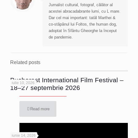
Jurnalist cultural, fotograf, călător al
acestei abracadabrante lumi, cu L mare.
Dar cel mai important: tatăl Marthei &
co-stăpânul lui Foltos, the human dog,
adoptat în Sfântu Gheorghe la început
de pandemie.
Related posts
Bucharest International Film Festival –
iulie 10, 2026
18–27 septembrie 2026
Read more
iunie 14, 2026