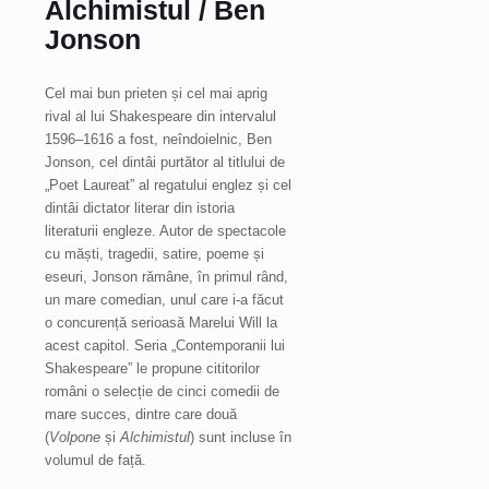
Alchimistul / Ben
Jonson
Cel mai bun prieten și cel mai aprig
rival al lui Shakespeare din intervalul
1596–1616 a fost, neîndoielnic, Ben
Jonson, cel dintâi purtător al titlului de
„Poet Laureat” al regatului englez și cel
dintâi dictator literar din istoria
literaturii engleze. Autor de spectacole
cu măști, tragedii, satire, poeme și
eseuri, Jonson rămâne, în primul rând,
un mare comedian, unul care i-a făcut
o concurență serioasă Marelui Will la
acest capitol. Seria „Contemporanii lui
Shakespeare” le propune cititorilor
români o selecție de cinci comedii de
mare succes, dintre care două
(
Volpone
și
Alchimistul
) sunt incluse în
volumul de față.