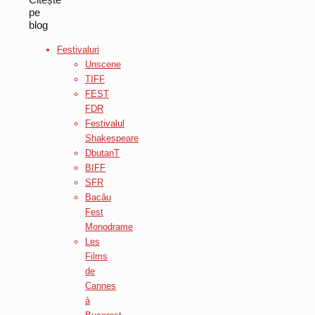
pe
blog
Festivaluri
Unscene
TIFF
FEST
FDR
Festivalul
Shakespeare
DbutanT
BIFF
SFR
Bacău
Fest
Monodrame
Les
Films
de
Cannes
à