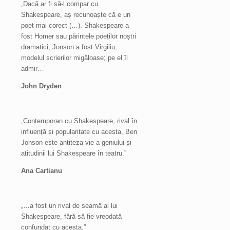
„Dacă ar fi să-l compar cu
Shakespeare, aș recunoaște că e un
poet mai corect (…). Shakespeare a
fost Homer sau părintele poeților noștri
dramatici; Jonson a fost Virgiliu,
modelul scrierilor migăloase; pe el îl
admir…”
John Dryden
„Contemporan cu Shakespeare, rival în
influență și popularitate cu acesta, Ben
Jonson este antiteza vie a geniului și
atitudinii lui Shakespeare în teatru.”
Ana Cartianu
„…a fost un rival de seamă al lui
Shakespeare, fără să fie vreodată
confundat cu acesta.”