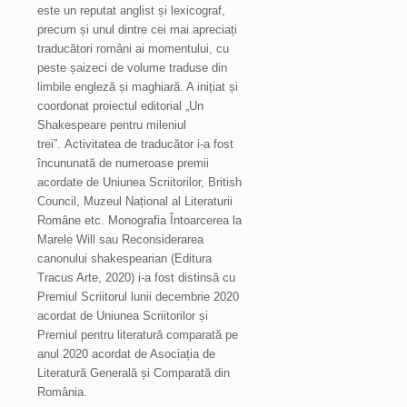
este un reputat anglist și lexicograf,
precum și unul dintre cei mai apreciați
traducători români ai momentului, cu
peste șaizeci de volume traduse din
limbile engleză și maghiară. A inițiat și
coordonat proiectul editorial „Un
Shakespeare pentru mileniul
trei”. Activitatea de traducător i-a fost
încununată de numeroase premii
acordate de Uniunea Scriitorilor, British
Council, Muzeul Național al Literaturii
Române etc. Monografia Întoarcerea la
Marele Will sau Reconsiderarea
canonului shakespearian (Editura
Tracus Arte, 2020) i-a fost distinsă cu
Premiul Scriitorul lunii decembrie 2020
acordat de Uniunea Scriitorilor și
Premiul pentru literatură comparată pe
anul 2020 acordat de Asociația de
Literatură Generală și Comparată din
România.