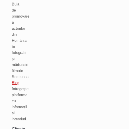
Buia
de
promovare
a
actorilor
din
România
în
fotografii
și
mărturisiri
filmate.
Secțiunea
Blog
întregește
platforma
cu
informații
și
interviuri.
Citește