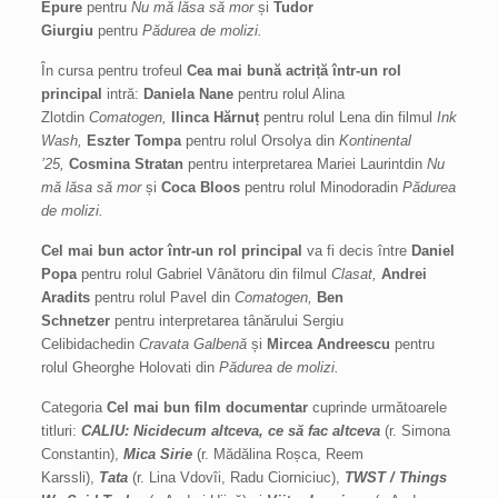
Epure
pentru
Nu mă lăsa să mor
și
Tudor
Giurgiu
pentru
Pădurea de molizi.
În cursa pentru trofeul
Cea mai bună actriță într-un rol
principal
intră:
Daniela Nane
pentru rolul Alina
Zlotdin
Comatogen,
Ilinca Hărnuț
pentru rolul Lena din filmul
Ink
Wash,
Eszter Tompa
pentru rolul Orsolya din
Kontinental
’25,
Cosmina Stratan
pentru interpretarea Mariei Laurintdin
Nu
mă lăsa să mor
și
Coca Bloos
pentru rolul Minodoradin
Pădurea
de molizi.
Cel mai bun actor într-un rol principal
va fi decis între
Daniel
Popa
pentru rolul Gabriel Vânătoru din filmul
Clasat,
Andrei
Aradits
pentru rolul Pavel din
Comatogen,
Ben
Schnetzer
pentru interpretarea tânărului Sergiu
Celibidachedin
Cravata Galbenă
și
Mircea Andreescu
pentru
rolul Gheorghe Holovati din
Pădurea de molizi.
Categoria
Cel mai bun film documentar
cuprinde următoarele
titluri:
CALIU: Nicidecum altceva, ce să fac altceva
(r. Simona
Constantin),
Mica Sirie
(r. Mădălina Roșca, Reem
Karssli),
Tata
(r. Lina Vdovîi, Radu Ciorniciuc),
TWST / Things