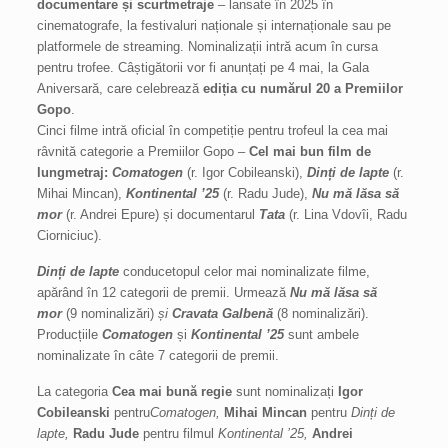
documentare și scurtmetraje
– lansate în 2025 în
cinematografe, la festivaluri naționale și internaționale sau pe
platformele de streaming. Nominalizații intră acum în cursa
pentru trofee. Câștigătorii vor fi anunțați pe 4 mai, la Gala
Aniversară, care celebrează
ediția cu numărul 20 a Premiilor
Gopo
.
Cinci filme intră oficial în competiție pentru trofeul la cea mai
râvnită categorie a Premiilor Gopo –
Cel mai bun film de
lungmetraj:
Comatogen
(r. Igor Cobileanski),
Dinți de lapte
(r.
Mihai Mincan),
Kontinental ’25
(r. Radu Jude),
Nu mă lăsa să
mor
(r. Andrei Epure) și documentarul
Tata
(r. Lina Vdovîi, Radu
Ciorniciuc).
Dinți de lapte
conducetopul celor mai nominalizate filme,
apărând în 12 categorii de premii. Urmează
Nu mă lăsa să
mor
(9 nominalizări)
și
Cravata Galbenă
(8 nominalizări).
Producțiile
Comatogen
și
Kontinental ’25
sunt ambele
nominalizate în câte 7 categorii de premii.
La categoria
Cea mai bună regie
sunt nominalizați
Igor
Cobileanski
pentru
Comatogen,
Mihai Mincan
pentru
Dinți de
lapte,
Radu Jude
pentru filmul
Kontinental ’25,
Andrei