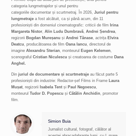
categoria lungmetrajelor și unul pentru
categoriile documentar și scurtmetraj. În 2026,
Juriul pentru
lungmetraje
a fost alcătuit, ca și până acum, din 11
profesioniști din domeniul cinematografic: criticii de film
Irina
Margareta Nistor
,
Alin Ludu Dumbravă
,
Andrei Șendrea
,
regizorii
Bogdan Mureșanu
și
Andrei Tănase
, actrița
Elvira
Deatcu
, producătoarea de film
Oana Iancu
, directorul de
imagine
Alexandru Sterian
, monteurul
Eugen Kelemen
,
scenograful
Cristian Niculescu
și creatoarea de costume
Dana
Anghel.
Din
juriul de documentare și scurtmetraje
au făcut parte 5
profesioniști din industrie: Redactor-șef Films in Frame
Laura
Mușat
, regizorii
Isabela Tent
și
Paul Negoescu
,
monteurul
Tudor D. Popescu
și
Cătălin Anchidin
, promotor
film.
Simion Buia
Jurnalist cultural, fotograf, călător al
acestei abracadabrante lumi, cu L mare.