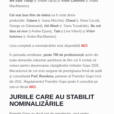
We Said Today
(r. Andrei Ujică) și
Viitor Luminos
(r. Andra
MacMasters).
Cel mai bun film de debut
va fi votat dintre
producțiile:
Catane
(r. Ioana Mischie),
Clasat
(r. Horia Cucută,
George ve Gänæaard),
Ink Wash
(r. Sarra Tsorakidis),
Nu mă
lăsa să mor
(r.Andrei Epure),
Tata
(r.Lina Vdovîi) și
Viitor
luminos
(r. Andra MacMasters).
Lista completă a nominalizărilor este disponibilă
AICI
.
În perioada următoare,
peste 700 de profesioniști
activi din
toate domeniile industriei autohtone de film vor fi invitați să
voteze pentru desemnarea câștigătorilor trofeelor Gopo 2026.
Mecanismul de vot este asigurat de prestigioasa firmă de audit
şi consultanță
PwC România,
partener al Premiilor Gopo încă
din 2011. Regulamentul Premiilor Gopo poate fi consultat pe
site-ul oficial
AICI
.
JURIILE CARE AU STABILIT
NOMINALIZĂRILE
Premiile Gopo au două jurii de preselecție, unul pentru