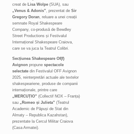
creat de
Lisa Wolpe
(SUA), sau
„Venus & Adonis”
, prezentat de
Sir
Gregory Doran
, reluare a unei creații
semnate Royal Shakespeare
Company, co-produsă de Bewdley
Street Productions și Festivalul
Internațional Shakespeare Craiova,
care se va juca la Teatrul Colibri.
Secțiunea Shakespeare Of(f)
Avignon
propune
spectacole
selectate
din Festivalul OFF Avignon
2025, reinterpretări actuale ale textelor
shakespeariene, produse de companii
internaționale, printre care
„MERCUȚIO”
(Collectif NOX – Franța)
sau
„Romeo și Julieta”
(Teatrul
Academic de Păpuși de Stat din
Almaty – Republica Kazahstan),
prezentate la Cercul Militar Craiova
(Casa Armatei).