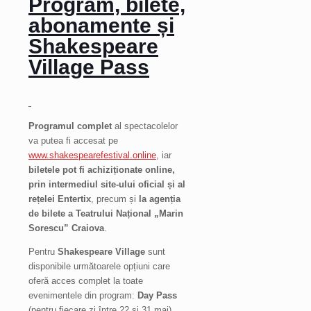
Program, bilete,
abonamente și
Shakespeare
Village Pass
Programul complet
al spectacolelor
va putea fi accesat pe
www.shakespearefestival.online
, iar
biletele pot fi achiziționate online,
prin intermediul site-ului oficial și al
rețelei Entertix
, precum și
la agenția
de bilete a Teatrului Național „Marin
Sorescu” Craiova
.
Pentru
Shakespeare Village
sunt
disponibile următoarele opțiuni care
oferă acces complet la toate
evenimentele din program:
Day Pass
(pentru fiecare zi între 22 și 31 mai)