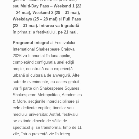
sau
Multi-Day Pass
–
Weekend 1 (22
– 24 mai), Weekend 2 (29 – 31 mai),
Weekdays (25 – 28 mai)
și
Full Pass
(22 – 31 mai). Intrarea va fi gratuită
în prima zi a festivalului,
pe 21 mai.
Programul integral
al Festivalului
Internațional Shakespeare Craiova
2026 va fi anunțat în luna aprilie,
completând configurația unei ediții
ample, construită ca o experiență
urbană și culturală de anvergură. Alte
sute de evenimente, cu acces gratuit,
vor fi parte din Shakespeare Squares,
Shakespeare Metropolitan, Academics
& More, secțiunile interdisciplinare și
cele dedicate copiilor, tinerilor sau
mediului universitar. Astfel, festivalul
se extinde dincolo de sălile de
spectacol și se transformă, timp de 11
zile, într-o prezență vie în întreg