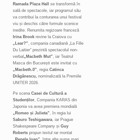
Ramada Plaza Hall
se transformă în
sală de spectacole, iar programul său
va contribui la conturarea unui festival
viu și deschis către formule scenice
inedite. Renumita regizoare franceză
Irina Brook
revine la Craiova cu
„Lear?”
, compania canadiană „La Fille
Du Laitier” prezintă spectacolul non-
verbal
„Macbeth Mut”
, iar Teatrul
Masca din București este invitat cu
„Macbeth.0”
, regia
Catinca
Drăgănescu,
nominalizată la Premiile
UNITER 2026.
Pe scena
Casei de Cultură a
Studenților
, Compania KARAS din
Japonia va avea premiera mondială
„Romeo și Julieta”
, în regia lui
Saburo Teshigawara
, iar Prague
Shakespeare Company și
Guy
Roberts
propun textul rar montat
„Regele Ioan”
, între alte nume mari