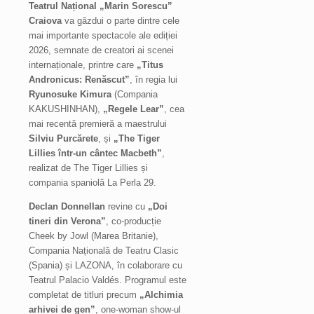
Teatrul Național „Marin Sorescu”
Craiova
va găzdui o parte dintre cele
mai importante spectacole ale ediției
2026, semnate de creatori ai scenei
internaționale, printre care
„Titus
Andronicus: Renăscut”
, în regia lui
Ryunosuke Kimura
(Compania
KAKUSHINHAN),
„Regele Lear”
, cea
mai recentă premieră a maestrului
Silviu Purcărete
, și
„The Tiger
Lillies într-un cântec Macbeth”
,
realizat de The Tiger Lillies și
compania spaniolă La Perla 29.
Declan Donnellan
revine cu
„Doi
tineri din Verona”
, co-producție
Cheek by Jowl (Marea Britanie),
Compania Națională de Teatru Clasic
(Spania) și LAZONA, în colaborare cu
Teatrul Palacio Valdés. Programul este
completat de titluri precum
„Alchimia
arhivei de gen”
, one-woman show-ul