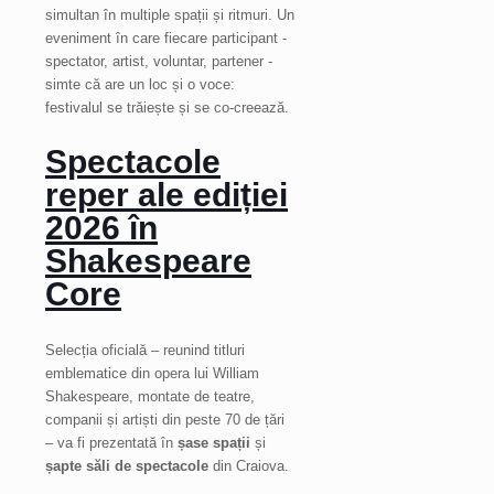
simultan în multiple spații și ritmuri. Un
eveniment în care fiecare participant -
spectator, artist, voluntar, partener -
simte că are un loc și o voce:
festivalul se trăiește și se co-creează.
Spectacole
reper ale ediției
2026 în
Shakespeare
Core
Selecția oficială – reunind titluri
emblematice din opera lui William
Shakespeare, montate de teatre,
companii și artiști din peste 70 de țări
– va fi prezentată în
șase spații
și
șapte săli de spectacole
din Craiova.