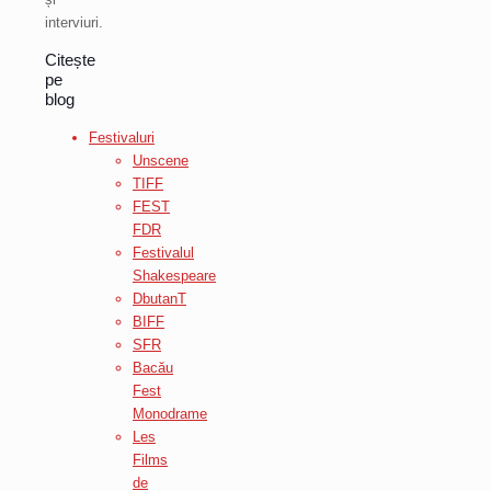
interviuri.
Citește
pe
blog
Festivaluri
Unscene
TIFF
FEST
FDR
Festivalul
Shakespeare
DbutanT
BIFF
SFR
Bacău
Fest
Monodrame
Les
Films
de