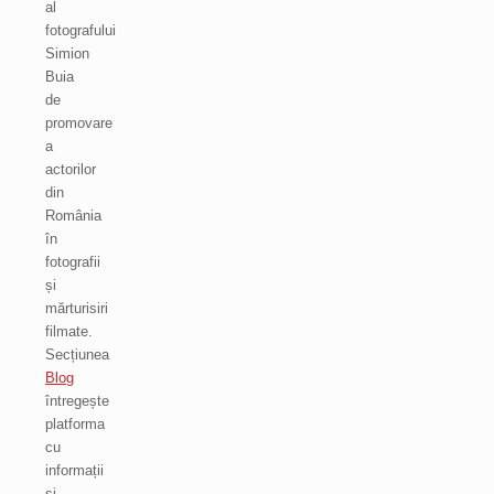
al
fotografului
Simion
Buia
de
promovare
a
actorilor
din
România
în
fotografii
și
mărturisiri
filmate.
Secțiunea
Blog
întregește
platforma
cu
informații
și