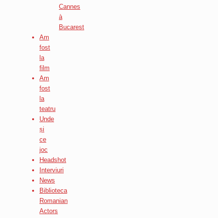
Cannes
à
Bucarest
Am
fost
la
film
Am
fost
la
teatru
Unde
și
ce
joc
Headshot
Interviuri
News
Biblioteca
Romanian
Actors