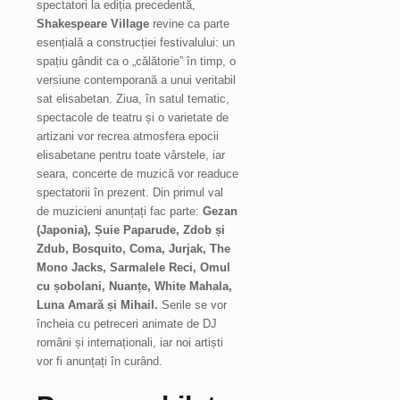
spectatori la ediția precedentă,
Shakespeare Village
revine ca parte
esențială a construcției festivalului: un
spațiu gândit ca o „călătorie” în timp, o
versiune contemporană a unui veritabil
sat elisabetan. Ziua, în satul tematic,
spectacole de teatru și o varietate de
artizani vor recrea atmosfera epocii
elisabetane pentru toate vârstele, iar
seara, concerte de muzică vor readuce
spectatorii în prezent. Din primul val
de muzicieni anunțați fac parte:
Gezan
(Japonia), Șuie Paparude, Zdob și
Zdub, Bosquito, Coma, Jurjak, The
Mono Jacks, Sarmalele Reci, Omul
cu șobolani, Nuanțe, White Mahala,
Luna Amară și Mihail.
Serile se vor
încheia cu petreceri animate de DJ
români și internaționali, iar noi artiști
vor fi anunțați în curând.