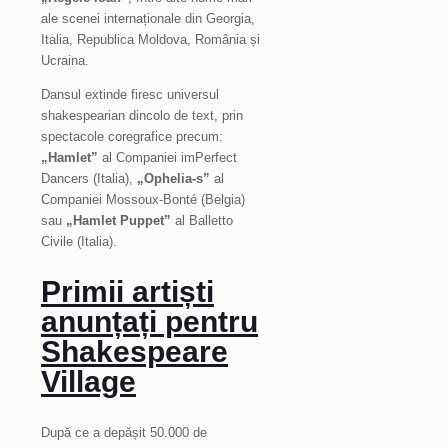
ale scenei internaționale din Georgia,
Italia, Republica Moldova, România și
Ucraina.
Dansul extinde firesc universul
shakespearian dincolo de text, prin
spectacole coregrafice precum:
„Hamlet”
al Companiei imPerfect
Dancers (Italia),
„Ophelia-s”
al
Companiei Mossoux-Bonté (Belgia)
sau
„Hamlet Puppet”
al Balletto
Civile (Italia).
Primii artiști
anunțați pentru
Shakespeare
Village
După ce a depășit 50.000 de