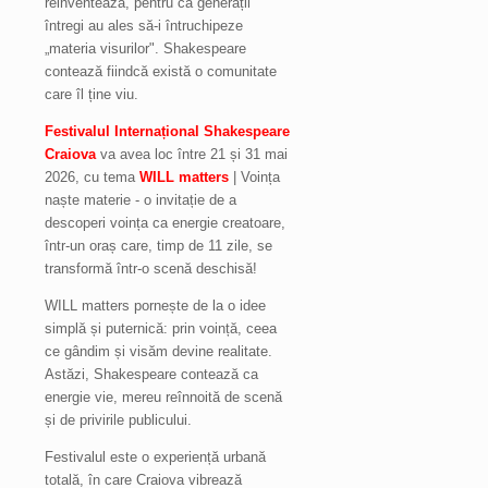
reinventează, pentru că generații
întregi au ales să-i întruchipeze
„materia visurilor". Shakespeare
contează fiindcă există o comunitate
care îl ține viu.
Festivalul Internațional Shakespeare
Craiova
va avea loc între 21 și 31 mai
2026, cu tema
WILL matters
| Voința
naște materie - o invitație de a
descoperi voința ca energie creatoare,
într-un oraș care, timp de 11 zile, se
transformă într-o scenă deschisă!
WILL matters pornește de la o idee
simplă și puternică: prin voință, ceea
ce gândim și visăm devine realitate.
Astăzi, Shakespeare contează ca
energie vie, mereu reînnoită de scenă
și de privirile publicului.
Festivalul este o experiență urbană
totală, în care Craiova vibrează