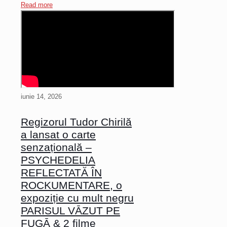
Read more
iunie 14, 2026
Regizorul Tudor Chirilă
a lansat o carte
senzațională –
PSYCHEDELIA
REFLECTATĂ ÎN
ROCKUMENTARE, o
expoziție cu mult negru
PARISUL VĀZUT PE
FUGĀ & 2 filme