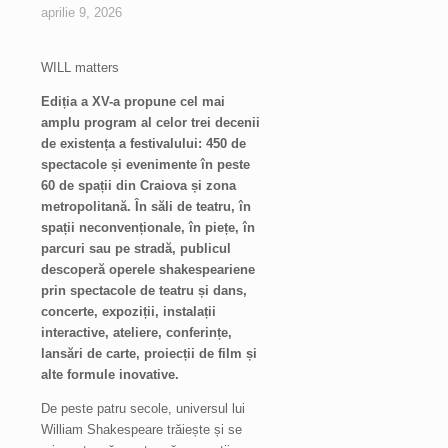
aprilie 9, 2026
WILL matters
Ediția a XV-a propune cel mai
amplu program al celor trei decenii
de existența a festivalului: 450 de
spectacole și evenimente în peste
60 de spații din Craiova și zona
metropolitană. În săli de teatru, în
spații neconvenționale, în piețe, în
parcuri sau pe stradă, publicul
descoperă operele shakespeariene
prin spectacole de teatru și dans,
concerte, expoziții, instalații
interactive, ateliere, conferințe,
lansări de carte, proiecții de film și
alte formule inovative.
De peste patru secole, universul lui
William Shakespeare trăiește și se