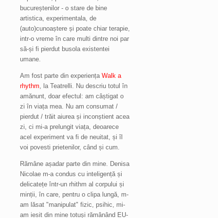
bucureștenilor - o stare de bine
artistica, experimentala, de
(auto)cunoaștere și poate chiar terapie,
intr-o vreme în care multi dintre noi par
să-și fi pierdut busola existentei
umane.
Am fost parte din experiența
Walk a
rhythm
, la Teatrelli. Nu descriu totul în
amănunt, doar efectul: am câștigat o
zi în viața mea. Nu am consumat /
pierdut / trăit aiurea și inconștient acea
zi, ci mi-a prelungit viața, deoarece
acel experiment va fi de neuitat, și îl
voi povesti prietenilor, când și cum.
Rămâne așadar parte din mine. Denisa
Nicolae m-a condus cu inteligență și
delicatețe într-un rhithm al corpului și
minții, în care, pentru o clipa lungă, m-
am lăsat "manipulat" fizic, psihic, mi-
am iesit din mine totuși rămânând EU-