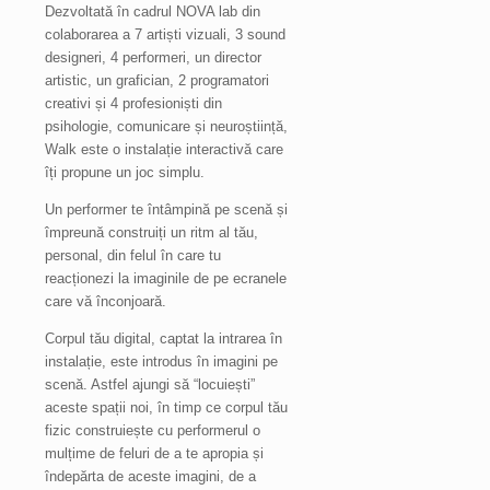
Dezvoltată în cadrul NOVA lab din
colaborarea a 7 artiști vizuali, 3 sound
designeri, 4 performeri, un director
artistic, un grafician, 2 programatori
creativi și 4 profesioniști din
psihologie, comunicare și neuroștiință,
Walk este o instalație interactivă care
îți propune un joc simplu.
Un performer te întâmpină pe scenă și
împreună construiți un ritm al tău,
personal, din felul în care tu
reacționezi la imaginile de pe ecranele
care vă înconjoară.
Corpul tău digital, captat la intrarea în
instalație, este introdus în imagini pe
scenă. Astfel ajungi să “locuiești”
aceste spații noi, în timp ce corpul tău
fizic construiește cu performerul o
mulțime de feluri de a te apropia și
îndepărta de aceste imagini, de a