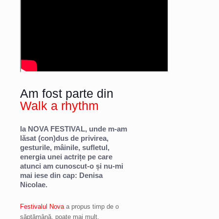
Am fost parte din
Walk a rhythm
la NOVA FESTIVAL, unde m-am
lăsat (con)dus de privirea,
gesturile, mâinile, sufletul,
energia unei actrițe pe care
atunci am cunoscut-o și nu-mi
mai iese din cap: Denisa
Nicolae.
Festivalul Nova
a propus timp de o
săptămână, poate mai mult,