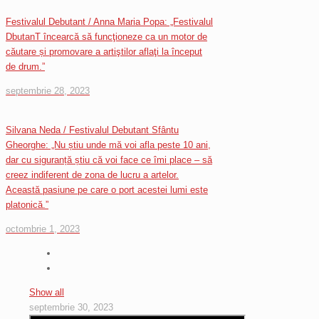
Festivalul Debutant / Anna Maria Popa: „Festivalul
DbutanT încearcă să funcţioneze ca un motor de
căutare și promovare a artiştilor aflaţi la început
de drum.”
septembrie 28, 2023
Silvana Neda / Festivalul Debutant Sfântu
Gheorghe: „Nu știu unde mă voi afla peste 10 ani,
dar cu siguranță știu că voi face ce îmi place – să
creez indiferent de zona de lucru a artelor.
Această pasiune pe care o port acestei lumi este
platonică.”
octombrie 1, 2023
Show all
septembrie 30, 2023