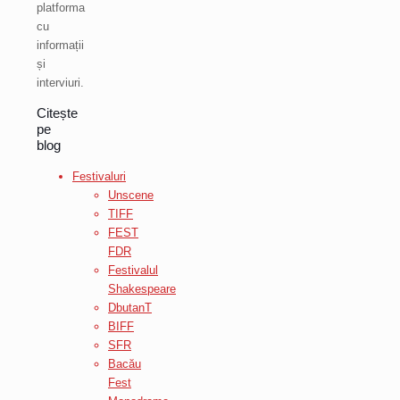
platforma
cu
informații
și
interviuri.
Citește
pe
blog
Festivaluri
Unscene
TIFF
FEST
FDR
Festivalul
Shakespeare
DbutanT
BIFF
SFR
Bacău
Fest