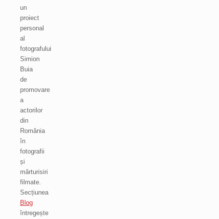
un
proiect
personal
al
fotografului
Simion
Buia
de
promovare
a
actorilor
din
România
în
fotografii
și
mărturisiri
filmate.
Secțiunea
Blog
întregește