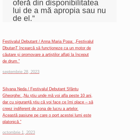
oferă din disponibilitatea
lui de a mă apropia sau nu
de el.”
Festivalul Debutant / Anna Maria Popa: „Festivalul
DbutanT încearcă să funcţioneze ca un motor de
căutare și promovare a artiştilor aflaţi la început
de drum.”
septembrie 28, 2023
Silvana Neda / Festivalul Debutant Sfântu
Gheorghe: „Nu știu unde mă voi afla peste 10 ani,
dar cu siguranță știu că voi face ce îmi place – să
creez indiferent de zona de lucru a artelor.
Această pasiune pe care o port acestei lumi este
platonică.”
octombrie 1, 2023