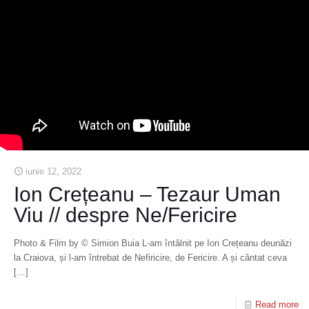
iunie 12, 2022
Ion Crețeanu – Tezaur Uman
Viu // despre Ne/Fericire
Photo & Film by © Simion Buia L-am întâlnit pe Ion Crețeanu deunăzi
la Craiova, și l-am întrebat de Nefiricire, de Fericire. A și cântat ceva
[…]
Read more