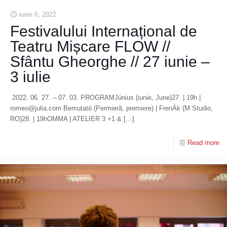
iunie 6, 2022
Festivalului Internațional de
Teatru Mișcare FLOW //
Sfântu Gheorghe // 27 iunie –
3 iulie
2022. 06. 27. – 07. 03. PROGRAMJúnius (iunie, June)27. | 19h |
romeo@julia.com Bemutató (Permieră, premiere) | FrenÁk (M Studio,
RO)28. | 19hOMMA | ATELIER 3 +1 &
[…]
Read more