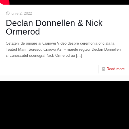
iunie 2, 2022
Declan Donnellen & Nick
Ormerod
Cetățeni de onoare ai Craiovei Video despre ceremonia oficiala la
Teatrul Marin Sorescu Craiova Azi – marele regizor Declan Donnellen
si cunoscutul scenograf Nick Ormerod au
[…]
Read more