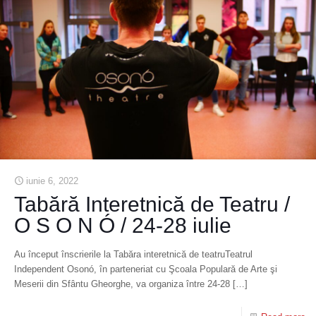
iunie 6, 2022
Tabără Interetnică de Teatru /
O S O N Ó / 24-28 iulie
Au început înscrierile la Tabăra interetnică de teatruTeatrul
Independent Osonó, în parteneriat cu Şcoala Populară de Arte şi
Meserii din Sfântu Gheorghe, va organiza între 24-28
[…]