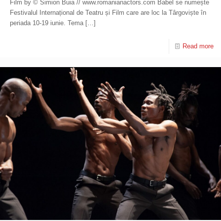
Film by © Simion Buia // www.romanianactors.com Babel se numește
Festivalul Internațional de Teatru și Film care are loc la Târgoviște în
periada 10-19 iunie. Tema
[…]
Read more