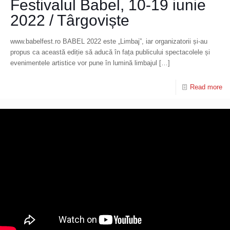
Festivalul Babel, 10-19 iunie
2022 / Târgoviște
www.babelfest.ro BABEL 2022 este „Limbaj”, iar organizatorii și-au
propus ca această ediție să aducă în fața publicului spectacolele și
evenimentele artistice vor pune în lumină limbajul
[…]
Read more