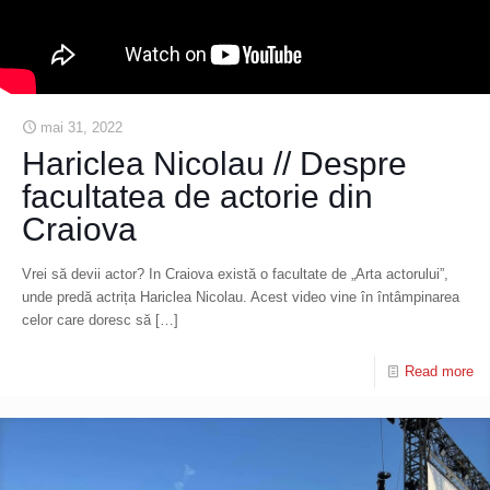
mai 31, 2022
Hariclea Nicolau // Despre
facultatea de actorie din
Craiova
Vrei să devii actor? In Craiova există o facultate de „Arta actorului”,
unde predă actrița Hariclea Nicolau. Acest video vine în întâmpinarea
celor care doresc să
[…]
Read more